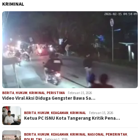
KRIMINAL
BERITA
,
HUKUM
,
KRIMINAL
,
PERISTIWA
Februari 15, 2026
Video Viral Aksi Diduga Gengster Bawa Sa…
BERITA
,
HUKUM
,
KEAGAMAN
,
KRIMINAL
Februari 15, 2026
Ketua PC ISNU Kota Tangerang Kritik Pena…
BERITA
,
HUKUM
,
KEAGAMAN
,
KRIMINAL
,
NASIONAL
,
PEMERINTAH
,
POLRI
,
TNI
Februari 1, 2026