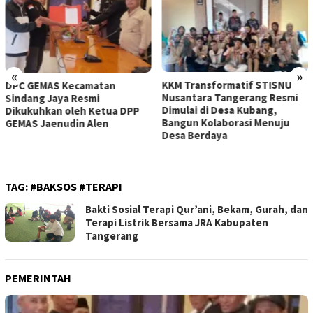
«
»
KKM Transformatif STISNU
OA PHIGMA Berperan Aktif
Nusantara Tangerang Resmi
Mengawal Penyumpahan 105
Dimulai di Desa Kubang,
Advokat Baru di Pengadilan
Bangun Kolaborasi Menuju
Tinggi Banten
Desa Berdaya
TAG:
#BAKSOS #TERAPI
Bakti Sosial Terapi Qur’ani, Bekam, Gurah, dan
Terapi Listrik Bersama JRA Kabupaten
Tangerang
PEMERINTAH