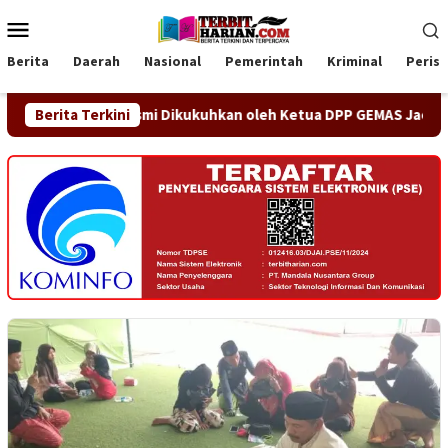
Loncat
Menu
ke
Mobile
konten
Berita
Daerah
Nasional
Pemerintah
Kriminal
Peris
 Jaya Resmi Dikukuhkan oleh Ketua DPP GEMAS Jaenudin Alen
Berita Terkini