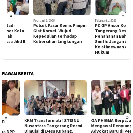
«
»
Februari 5, 2026
Februari 1, 2026
J
Polsek Pasar Kemis Pimpin
PC GP Ansor Kota
D
Giat Korvei, Wujud
Tangerang Desak
K
Kepedulian terhadap
Penahanan Bahar bin
B
Kebersihan Lingkungan
Smith: Jangan Ada
Keistimewaan di Hadapan
Hukum
RAGAM BERITA
«
»
KKM Transformatif STISNU
OA PHIGMA Berperan Aktif
Nusantara Tangerang Resmi
Mengawal Penyumpahan 105
Dimulai di Desa Kubang,
Advokat Baru di Pengadilan