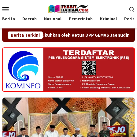
Loncat
Menu
ke
Mobile
konten
Berita
Daerah
Nasional
Pemerintah
Kriminal
Peris
esmi Dikukuhkan oleh Ketua DPP GEMAS Jaenudin Alen
Berita Terkini
O