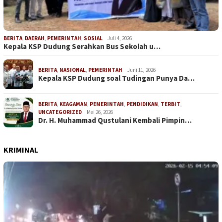
BERITA
,
DAERAH
,
PEMERINTAH
,
SOSIAL
Juli 4, 2026
Kepala KSP Dudung Serahkan Bus Sekolah u…
BERITA
,
NASIONAL
,
PEMERINTAH
Juni 11, 2026
Kepala KSP Dudung soal Tudingan Punya Da…
BERITA
,
KEAGAMAN
,
PEMERINTAH
,
PENDIDIKAN
,
TERBIT
,
UNCATEGORIZED
Mei 26, 2026
Dr. H. Muhammad Qustulani Kembali Pimpin…
KRIMINAL