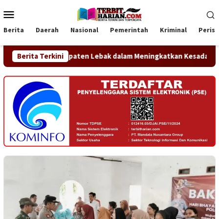
Loncat
Menu
ke
Mobile
konten
Berita
Daerah
Nasional
Pemerintah
Kriminal
Peris
tah Kabupaten Lebak dalam Meningkatkan Kesadaran Hukum Mas
Berita Terkini