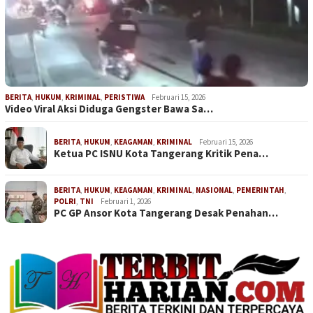
BERITA
,
HUKUM
,
KRIMINAL
,
PERISTIWA
Februari 15, 2026
Video Viral Aksi Diduga Gengster Bawa Sa…
BERITA
,
HUKUM
,
KEAGAMAN
,
KRIMINAL
Februari 15, 2026
Ketua PC ISNU Kota Tangerang Kritik Pena…
BERITA
,
HUKUM
,
KEAGAMAN
,
KRIMINAL
,
NASIONAL
,
PEMERINTAH
,
POLRI
,
TNI
Februari 1, 2026
PC GP Ansor Kota Tangerang Desak Penahan…