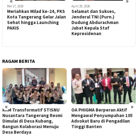
«
»
April 29, 2026
Februari 13, 2026
D
S
Selamat dan Sukses,
Berapa Nyawa Lagi Harus
K
n
Jenderal TNI (Purn.)
Melayang Karena Jalan
C
Dudung Abdurachman
Berlubang?
M
Jabat Kepala Staf
Kepresidenan
RAGAM BERITA
«
»
OA PHIGMA Berperan Aktif
DPD LPK RI DKI Jakarta
Mengawal Penyumpahan 105
Audiensi dengan Ketua Umum
Advokat Baru di Pengadilan
LPK RI Bahas Penguatan
Tinggi Banten
Sinergi Perlindungan
Konsumen di Era Digital