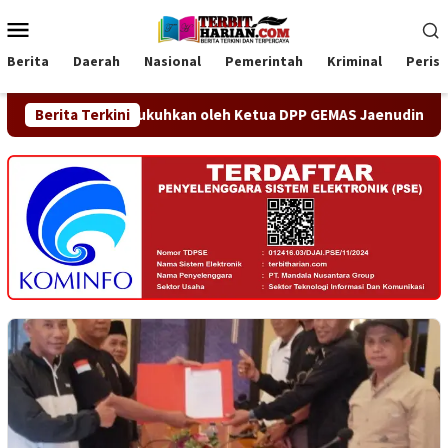
Loncat
Menu
ke
Mobile
konten
Berita
Daerah
Nasional
Pemerintah
Kriminal
Peris
smi Dikukuhkan oleh Ketua DPP GEMAS Jaenudin Alen
Berita Terkini
OA