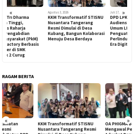
«
»
Agustus 3, 2026
Juli 17, 2026
J
KKM Transformatif STISNU
DPD LPK RI DKI Jakarta
P
Nusantara Tangerang
Audiensi dengan Ketua
B
Resmi Dimulai di Desa
Umum LPK RI Bahas
H
Kubang, Bangun Kolaborasi
Penguatan Sinergi
S
Menuju Desa Berdaya
Perlindungan Konsumen di
Era Digital
RAGAM BERITA
«
»
KKM Transformatif STISNU
OA PHIGMA Berperan Aktif
Nusantara Tangerang Resmi
Mengawal Penyumpahan 105