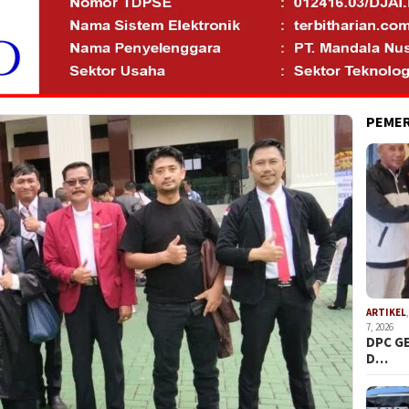
PEME
ARTIKEL
7, 2026
DPC G
D…