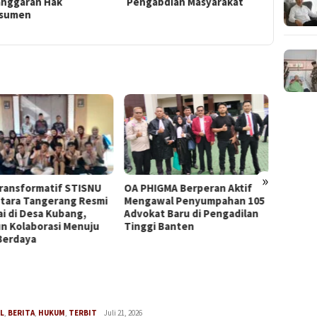
gabdian Masyarakat
Mendukung Implementasi
Tri Dharma Perguruan
Tinggi
»
HIGMA Berperan Aktif
DPD LPK RI DKI Jakarta
PHIGM
awal Penyumpahan 105
Audiensi dengan Ketua
Persi
kat Baru di Pengadilan
Umum LPK RI Bahas
Advoka
gi Banten
Penguatan Sinergi
Bante
Perlindungan Konsumen di
Mewuj
Era Digital
Berint
L
,
BERITA
,
HUKUM
,
TERBIT
Redaksi
Juli 21, 2026