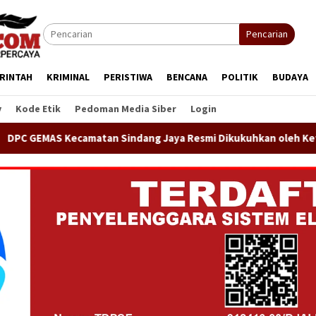
Pencarian
RINTAH
KRIMINAL
PERISTIWA
BENCANA
POLITIK
BUDAYA
y
Kode Etik
Pedoman Media Siber
Login
dang Jaya Resmi Dikukuhkan oleh Ketua DPP GEMAS Jaenudin Al