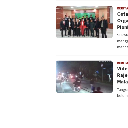
BERITA
Ceta
Orga
Pion
​SERAN
mengg
menca
BERITA
Vide
Raje
Mal
Tange
kelomp