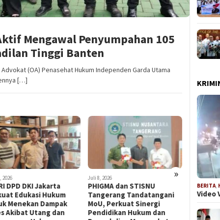
Aktif Mengawal Penyumpahan 105
dilan Tinggi Banten
i Advokat (OA) Penasehat Hukum Independen Garda Utama
ennya […]
KRIMI
»
 2026
Juni 24, 2026
Juni 10, 2026
GMA dan STISNU
Silaturahim dan Penguatan
Hari Jad
BERITA
,
Video 
gerang Tandatangani
Sinergi Keilmuan Hukum
Organisa
, Perkuat Sinergi
antara DPN OA PHIGMA dan
LBH PHI
didikan Hukum dan
STISNU Tangerang dalam
Khidmat 