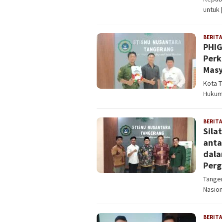
untuk 
BERITA
PHIG
Perk
Masy
Kota 
Hukum
BERITA
Sila
anta
dala
Perg
Tange
Nasio
BERITA