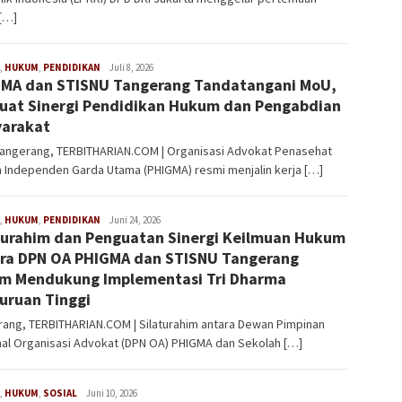
[…]
,
HUKUM
,
PENDIDIKAN
Redaksi
Juli 8, 2026
MA dan STISNU Tangerang Tandatangani MoU,
uat Sinergi Pendidikan Hukum dan Pengabdian
arakat
Tangerang, TERBITHARIAN.COM | Organisasi Advokat Penasehat
 Independen Garda Utama (PHIGMA) resmi menjalin kerja […]
,
HUKUM
,
PENDIDIKAN
Redaksi
Juni 24, 2026
turahim dan Penguatan Sinergi Keilmuan Hukum
ra DPN OA PHIGMA dan STISNU Tangerang
m Mendukung Implementasi Tri Dharma
uruan Tinggi
rang, TERBITHARIAN.COM | Silaturahim antara Dewan Pimpinan
nal Organisasi Advokat (DPN OA) PHIGMA dan Sekolah […]
,
HUKUM
,
SOSIAL
Redaksi
Juni 10, 2026