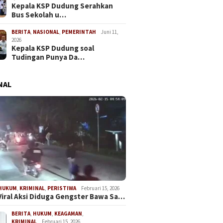
Kepala KSP Dudung Serahkan
Bus Sekolah u…
BERITA
,
NASIONAL
,
PEMERINTAH
Juni 11,
2026
Kepala KSP Dudung soal
Tudingan Punya Da…
NAL
Mei 26, 2026
Maret 24, 2026
i Pertama
Warga Blok Bengkok atau
Teror Chat M
HUKUM
,
KRIMINAL
,
PERISTIWA
Februari 15, 2026
Viral Aksi Diduga Gengster Bawa Sa…
si Advokat dan
Gang Semangka Keluhkan
Fantasi Seksu
GMA Berlangsung
Jalan Rusak, Sindir Pemdes
Diduga Lakuk
BERITA
,
HUKUM
,
KEAGAMAN
,
di Jakarta
yang Dinilai Lambat
Digital
KRIMINAL
Februari 15, 2026