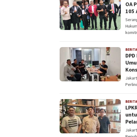
OA P
105 
Seran
Hukum
komit
BERITA
DPD 
Umum
Kons
Jakar
Perlin
BERITA
LPKR
untu
Pela
Jakar
Republ