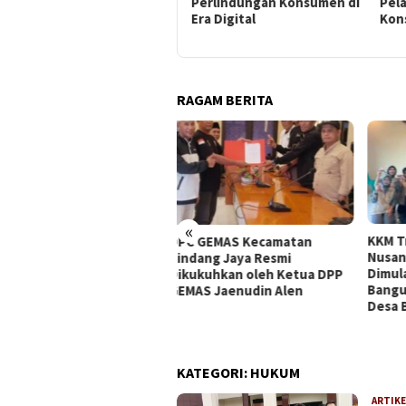
Perlindungan Konsumen di
Pelanggaran Hak
Pen
Era Digital
Konsumen
RAGAM BERITA
«
OA P
KKM Transformatif STISNU
C GEMAS Kecamatan
Meng
Nusantara Tangerang Resmi
dang Jaya Resmi
Advo
Dimulai di Desa Kubang,
ukuhkan oleh Ketua DPP
Ting
Bangun Kolaborasi Menuju
AS Jaenudin Alen
Desa Berdaya
KATEGORI:
HUKUM
ARTIKE