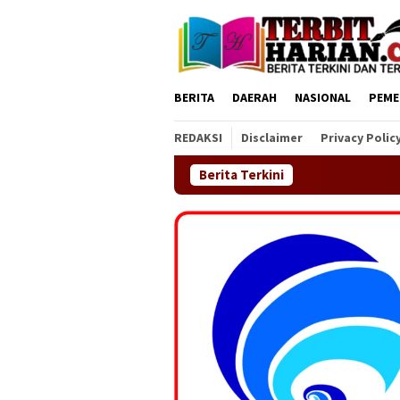
Loncat
ke
konten
BERITA
DAERAH
NASIONAL
PEME
REDAKSI
Disclaimer
Privacy Polic
Berita Terkini
DPC GEMAS Kecamatan Sin