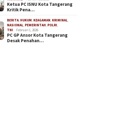
Bertindak
Ketua PC ISNU Kota Tangerang
Kritik Pena…
BERITA
,
HUKUM
,
KEAGAMAN
,
KRIMINAL
,
NASIONAL
,
PEMERINTAH
,
POLRI
,
TNI
Februari 1, 2026
PC GP Ansor Kota Tangerang
Desak Penahan…
A Matangkan
KKM Tra
DPC GEMAS Kecamatan
apan Penyumpahan
Nusanta
Sindang Jaya Resmi
t di Pengadilan Tinggi
Dimulai
Dikukuhkan oleh Ketua DPP
n, Perkuat Komitmen
Bangun 
GEMAS Jaenudin Alen
udkan Advokat
Desa Be
egritas