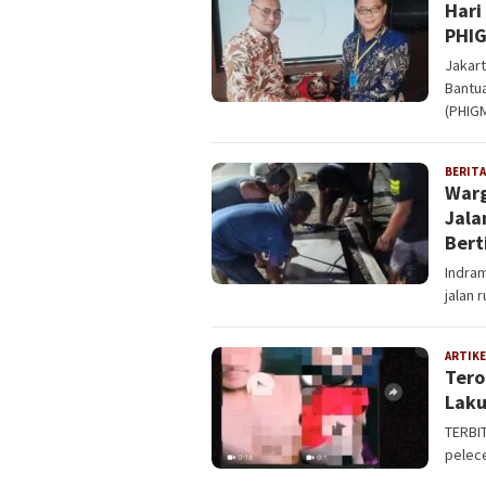
Hari
PHIG
Jakar
Bantu
(PHIG
BERITA
Warg
Jala
Bert
Indra
jalan 
ARTIKE
Tero
Laku
TERBI
pelece