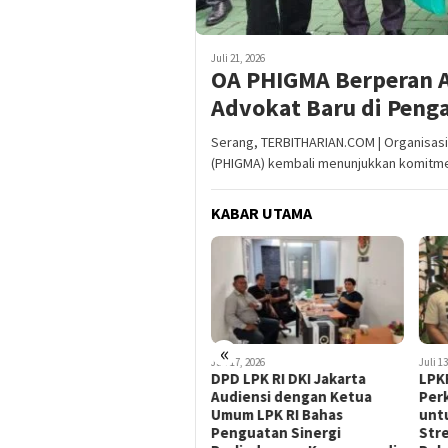
Juli 21, 2026
OA PHIGMA Berperan 
Advokat Baru di Penga
Serang, TERBITHARIAN.COM | Organisas
(PHIGMA) kembali menunjukkan komitm
KABAR UTAMA
«
Juli 17, 2026
Juli 13, 2026
Juli 8,
DPD LPK RI DKI Jakarta
LPKRI DPD DKI Jakarta
PHI
Audiensi dengan Ketua
Perkuat Edukasi Hukum
Tan
Umum LPK RI Bahas
untuk Menekan Dampak
MoU
Penguatan Sinergi
Stres Akibat Utang dan
Pen