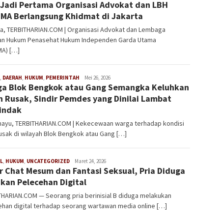
 Jadi Pertama Organisasi Advokat dan LBH
MA Berlangsung Khidmat di Jakarta
ta, TERBITHARIAN.COM | Organisasi Advokat dan Lembaga
an Hukum Penasehat Hukum Independen Garda Utama
MA) […]
,
DAERAH
,
HUKUM
,
PEMERINTAH
Redaksi
Mei 26, 2026
a Blok Bengkok atau Gang Semangka Keluhkan
n Rusak, Sindir Pemdes yang Dinilai Lambat
indak
mayu, TERBITHARIAN.COM | Kekecewaan warga terhadap kondisi
rusak di wilayah Blok Bengkok atau Gang […]
L
,
HUKUM
,
UNCATEGORIZED
Redaksi
Maret 24, 2026
r Chat Mesum dan Fantasi Seksual, Pria Diduga
kan Pelecehan Digital
THARIAN.COM — Seorang pria berinisial B diduga melakukan
han digital terhadap seorang wartawan media online […]