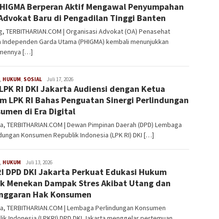
HIGMA Berperan Aktif Mengawal Penyumpahan
Advokat Baru di Pengadilan Tinggi Banten
g, TERBITHARIAN.COM | Organisasi Advokat (OA) Penasehat
 Independen Garda Utama (PHIGMA) kembali menunjukkan
mennya […]
,
HUKUM
,
SOSIAL
Redaksi
Juli 17, 2026
LPK RI DKI Jakarta Audiensi dengan Ketua
 LPK RI Bahas Penguatan Sinergi Perlindungan
umen di Era Digital
ta, TERBITHARIAN.COM | Dewan Pimpinan Daerah (DPD) Lembaga
dungan Konsumen Republik Indonesia (LPK RI) DKI […]
,
HUKUM
Redaksi
Juli 13, 2026
I DPD DKI Jakarta Perkuat Edukasi Hukum
k Menekan Dampak Stres Akibat Utang dan
nggaran Hak Konsumen
ta, TERBITHARIAN.COM | Lembaga Perlindungan Konsumen
ik Indonesia (LPKRI) DPD DKI Jakarta menggelar pertemuan