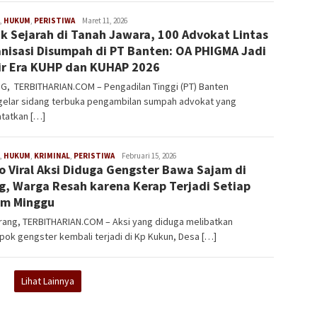
,
HUKUM
,
PERISTIWA
Redaksi
Maret 11, 2026
k Sejarah di Tanah Jawara, 100 Advokat Lintas
nisasi Disumpah di PT Banten: OA PHIGMA Jadi
ir Era KUHP dan KUHAP 2026
G, TERBITHARIAN.COM – Pengadilan Tinggi (PT) Banten
elar sidang terbuka pengambilan sumpah advokat yang
tatkan […]
,
HUKUM
,
KRIMINAL
,
PERISTIWA
Redaksi
Februari 15, 2026
o Viral Aksi Diduga Gengster Bawa Sajam di
g, Warga Resah karena Kerap Terjadi Setiap
am Minggu
rang, TERBITHARIAN.COM – Aksi yang diduga melibatkan
ok gengster kembali terjadi di Kp Kukun, Desa […]
Lihat Lainnya