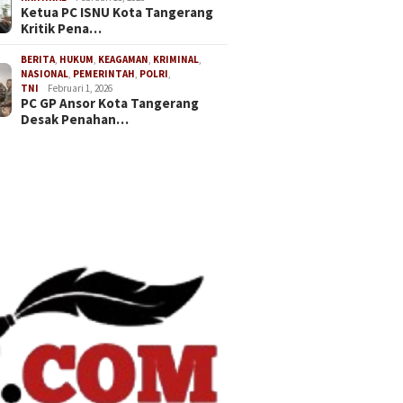
Dikukuhkan oleh Ketua DPP
Ketua PC ISNU Kota Tangerang
n, Perkuat Komitmen
Bangun 
GEMAS Jaenudin Alen
Kritik Pena…
udkan Advokat
Desa Be
egritas
BERITA
,
HUKUM
,
KEAGAMAN
,
KRIMINAL
,
NASIONAL
,
PEMERINTAH
,
POLRI
,
TNI
Februari 1, 2026
PC GP Ansor Kota Tangerang
Desak Penahan…