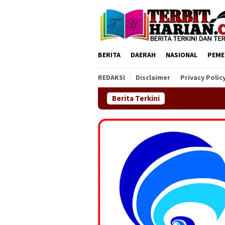
Loncat
ke
konten
BERITA
DAERAH
NASIONAL
PEME
REDAKSI
Disclaimer
Privacy Polic
Berita Terkini
DPC