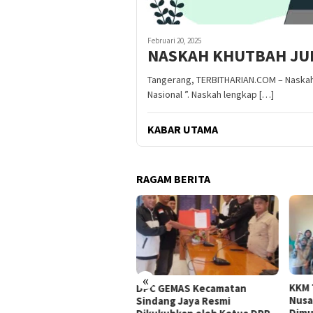
Februari 20, 2025
NASKAH KHUTBAH JUMA
Tangerang, TERBITHARIAN.COM – Naskah 
Nasional ”. Naskah lengkap […]
KABAR UTAMA
RAGAM BERITA
«
KKM Transformatif STISNU
OA P
C GEMAS Kecamatan
Nusantara Tangerang Resmi
Meng
dang Jaya Resmi
Dimulai di Desa Kubang,
Advo