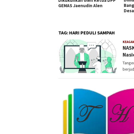
ukuhkan oleh Ketua DPP
Bangun Kolaborasi Menuju
Ting
AS Jaenudin Alen
Desa Berdaya
TAG:
HARI PEDULI SAMPAH
KEAGA
NASK
Nasi
Tange
berjud