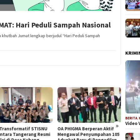
T: Hari Peduli Sampah Nasional
khutbah Jumat lengkap berjudul “Hari Peduli Sampah
KRIMI
BERITA
,
Video 
»
HIGMA Berperan Aktif
DPD LPK RI DKI Jakarta
PHIGM
awal Penyumpahan 105
Audiensi dengan Ketua
Persi
kat Baru di Pengadilan
Umum LPK RI Bahas
Advoka