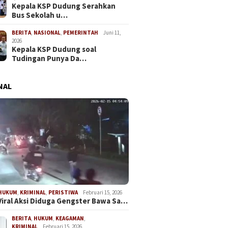
Kepala KSP Dudung Serahkan
Bus Sekolah u…
BERITA
,
NASIONAL
,
PEMERINTAH
Juni 11,
2026
Kepala KSP Dudung soal
Tudingan Punya Da…
NAL
HUKUM
,
KRIMINAL
,
PERISTIWA
Februari 15, 2026
Viral Aksi Diduga Gengster Bawa Sa…
A Matangkan
KKM Tra
DPC GEMAS Kecamatan
apan Penyumpahan
Nusanta
Sindang Jaya Resmi
BERITA
,
HUKUM
,
KEAGAMAN
,
KRIMINAL
Februari 15, 2026
t di Pengadilan Tinggi
Dimulai