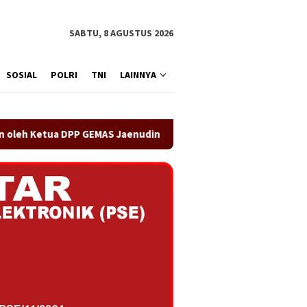
SABTU, 8 AGUSTUS 2026
SOSIAL
POLRI
TNI
LAINNYA
PP GEMAS Jaenudin Alen
OA PHIGMA Siap Bersinergi den