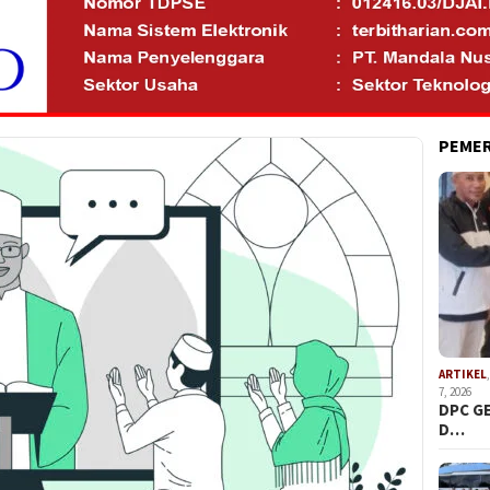
PEME
ARTIKEL
7, 2026
DPC G
D…