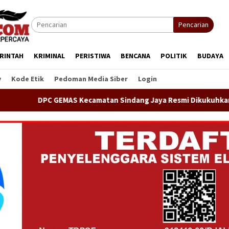
Pencarian
RINTAH
KRIMINAL
PERISTIWA
BENCANA
POLITIK
BUDAYA
y
Kode Etik
Pedoman Media Siber
Login
 GEMAS Kecamatan Sindang Jaya Resmi Dikukuhkan oleh Ketua D