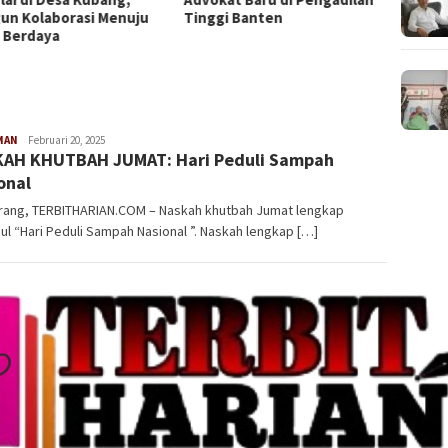
gi Banten
Penguatan Sinergi
Bante
Perlindungan Konsumen di
Mewuj
Era Digital
Berint
MAN
Ahmad
Februari 20, 2025
AH KHUTBAH JUMAT: Hari Peduli Sampah
Suhendra
onal
rang, TERBITHARIAN.COM – Naskah khutbah Jumat lengkap
ul “Hari Peduli Sampah Nasional ”. Naskah lengkap […]