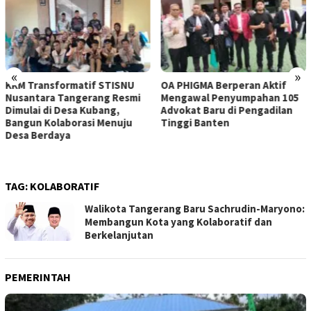
«
»
OA PHIGMA Berperan Aktif
DPD LPK RI DKI Jakarta
Mengawal Penyumpahan 105
Audiensi dengan Ketua Umum
Advokat Baru di Pengadilan
LPK RI Bahas Penguatan
Tinggi Banten
Sinergi Perlindungan
Konsumen di Era Digital
TAG:
KOLABORATIF
Walikota Tangerang Baru Sachrudin-Maryono:
Membangun Kota yang Kolaboratif dan
Berkelanjutan
PEMERINTAH