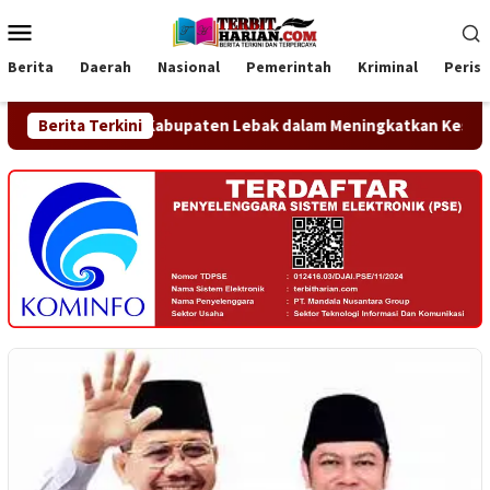
Loncat
Menu
ke
Mobile
konten
Berita
Daerah
Nasional
Pemerintah
Kriminal
Peris
emerintah Kabupaten Lebak dalam Meningkatkan Kesadaran Huk
Berita Terkini