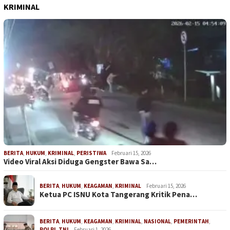
KRIMINAL
BERITA
,
HUKUM
,
KRIMINAL
,
PERISTIWA
Februari 15, 2026
Video Viral Aksi Diduga Gengster Bawa Sa…
BERITA
,
HUKUM
,
KEAGAMAN
,
KRIMINAL
Februari 15, 2026
Ketua PC ISNU Kota Tangerang Kritik Pena…
BERITA
,
HUKUM
,
KEAGAMAN
,
KRIMINAL
,
NASIONAL
,
PEMERINTAH
,
POLRI
,
TNI
Februari 1, 2026