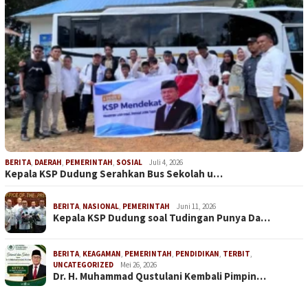
BERITA
,
DAERAH
,
PEMERINTAH
,
SOSIAL
Juli 4, 2026
Kepala KSP Dudung Serahkan Bus Sekolah u…
BERITA
,
NASIONAL
,
PEMERINTAH
Juni 11, 2026
Kepala KSP Dudung soal Tudingan Punya Da…
BERITA
,
KEAGAMAN
,
PEMERINTAH
,
PENDIDIKAN
,
TERBIT
,
UNCATEGORIZED
Mei 26, 2026
Dr. H. Muhammad Qustulani Kembali Pimpin…