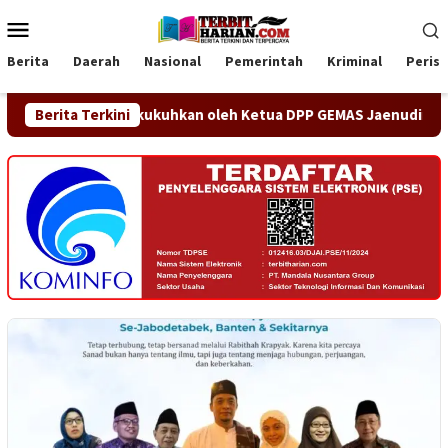
Loncat
Menu
ke
Mobile
konten
Berita
Daerah
Nasional
Pemerintah
Kriminal
Peris
 Resmi Dikukuhkan oleh Ketua DPP GEMAS Jaenudin Alen
Berita Terkini