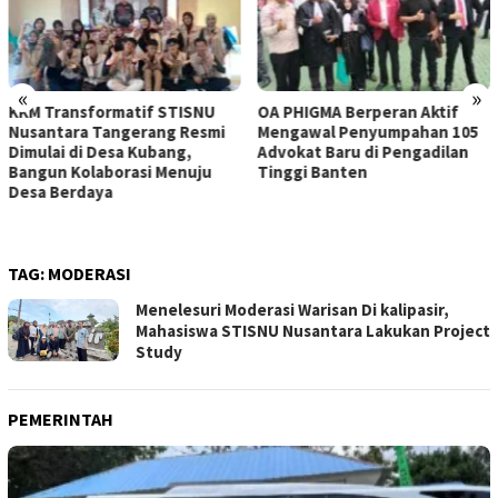
«
»
OA PHIGMA Berperan Aktif
DPD LPK RI DKI Jakarta
Mengawal Penyumpahan 105
Audiensi dengan Ketua Umum
Advokat Baru di Pengadilan
LPK RI Bahas Penguatan
Tinggi Banten
Sinergi Perlindungan
Konsumen di Era Digital
TAG:
MODERASI
Menelesuri Moderasi Warisan Di kalipasir,
Mahasiswa STISNU Nusantara Lakukan Project
Study
PEMERINTAH