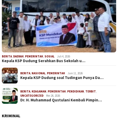
BERITA
,
DAERAH
,
PEMERINTAH
,
SOSIAL
Juli 4, 2026
Kepala KSP Dudung Serahkan Bus Sekolah u…
BERITA
,
NASIONAL
,
PEMERINTAH
Juni 11, 2026
Kepala KSP Dudung soal Tudingan Punya Da…
BERITA
,
KEAGAMAN
,
PEMERINTAH
,
PENDIDIKAN
,
TERBIT
,
UNCATEGORIZED
Mei 26, 2026
Dr. H. Muhammad Qustulani Kembali Pimpin…
KRIMINAL