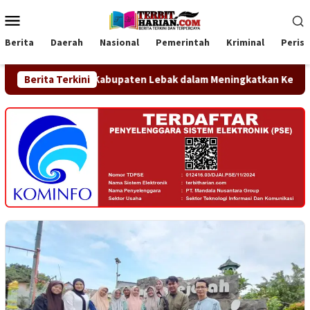
Loncat
Menu
ke
Mobile
konten
Berita
Daerah
Nasional
Pemerintah
Kriminal
Peris
emerintah Kabupaten Lebak dalam Meningkatkan Kesadaran Huku
Berita Terkini