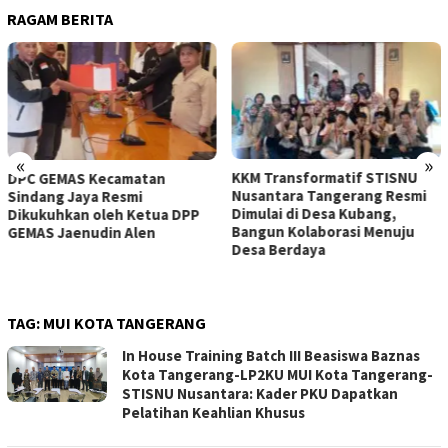
RAGAM BERITA
«
»
KKM Transformatif STISNU
OA PHIGMA Berperan Aktif
Nusantara Tangerang Resmi
Mengawal Penyumpahan 105
Dimulai di Desa Kubang,
Advokat Baru di Pengadilan
Bangun Kolaborasi Menuju
Tinggi Banten
Desa Berdaya
TAG:
MUI KOTA TANGERANG
In House Training Batch III Beasiswa Baznas
Kota Tangerang-LP2KU MUI Kota Tangerang-
STISNU Nusantara: Kader PKU Dapatkan
Pelatihan Keahlian Khusus