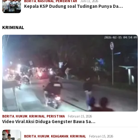
BERITA
,
NASIONAL
,
PEMERINTAH
Juni 11, 2026
Kepala KSP Dudung soal Tudingan Punya Da…
KRIMINAL
BERITA
,
HUKUM
,
KRIMINAL
,
PERISTIWA
Februari 15, 2026
Video Viral Aksi Diduga Gengster Bawa Sa…
BERITA
,
HUKUM
,
KEAGAMAN
,
KRIMINAL
Februari 15, 2026