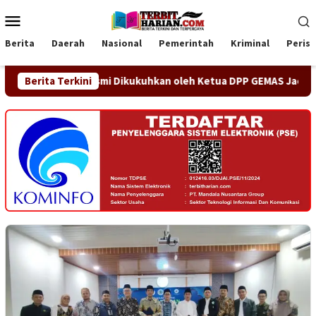
Loncat
Menu
ke
Mobile
konten
Berita
Daerah
Nasional
Pemerintah
Kriminal
Peris
ng Jaya Resmi Dikukuhkan oleh Ketua DPP GEMAS Jaenudin Alen
Berita Terkini