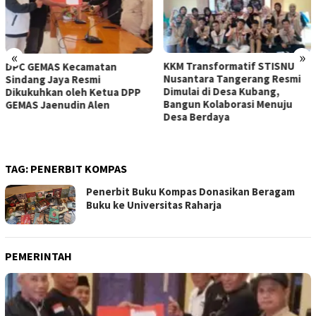
«
»
KKM Transformatif STISNU
OA PHIGMA Berperan Aktif
Nusantara Tangerang Resmi
Mengawal Penyumpahan 105
Dimulai di Desa Kubang,
Advokat Baru di Pengadilan
Bangun Kolaborasi Menuju
Tinggi Banten
Desa Berdaya
TAG:
PENERBIT KOMPAS
Penerbit Buku Kompas Donasikan Beragam
Buku ke Universitas Raharja
PEMERINTAH