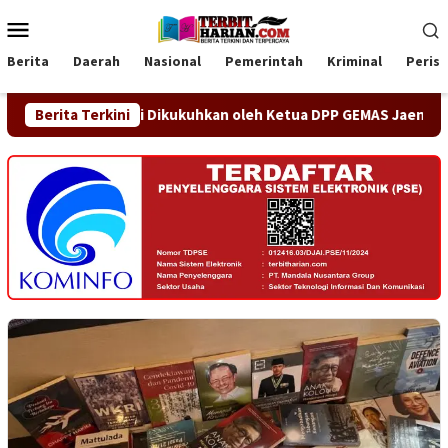
Loncat
Menu
ke
Mobile
konten
Berita
Daerah
Nasional
Pemerintah
Kriminal
Peris
Jaya Resmi Dikukuhkan oleh Ketua DPP GEMAS Jaenudin Alen
Berita Terkini