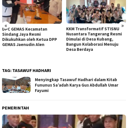
«
»
KKM Transformatif STISNU
OA PHIGMA Berperan Aktif
Nusantara Tangerang Resmi
Mengawal Penyumpahan 105
Dimulai di Desa Kubang,
Advokat Baru di Pengadilan
Bangun Kolaborasi Menuju
Tinggi Banten
Desa Berdaya
TAG:
TASAWUF HADHARI
Menyingkap Tasawuf Hadhari dalam Kitab
Fununus Sa’adah Karya Gus Abdullah Umar
Fayumi
PEMERINTAH