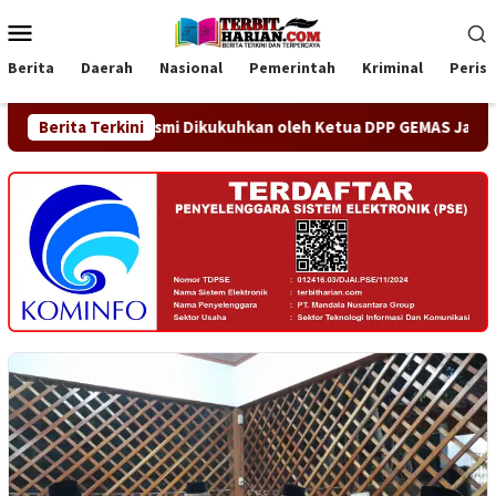
Loncat
Menu
ke
Mobile
konten
Berita
Daerah
Nasional
Pemerintah
Kriminal
Peris
g Jaya Resmi Dikukuhkan oleh Ketua DPP GEMAS Jaenudin Alen
Berita Terkini