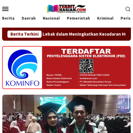
Loncat
Menu
ke
Mobile
konten
Berita
Daerah
Nasional
Pemerintah
Kriminal
Peris
abupaten Lebak dalam Meningkatkan Kesadaran Hukum Masyarak
Berita Terkini