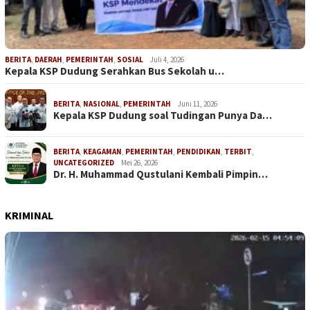
BERITA
,
DAERAH
,
PEMERINTAH
,
SOSIAL
Juli 4, 2026
Kepala KSP Dudung Serahkan Bus Sekolah u…
BERITA
,
NASIONAL
,
PEMERINTAH
Juni 11, 2026
Kepala KSP Dudung soal Tudingan Punya Da…
BERITA
,
KEAGAMAN
,
PEMERINTAH
,
PENDIDIKAN
,
TERBIT
,
UNCATEGORIZED
Mei 26, 2026
Dr. H. Muhammad Qustulani Kembali Pimpin…
KRIMINAL