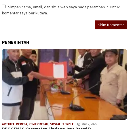
Simpan nama, email, dan situs web saya pada peramban ini untuk
komentar saya berikutnya.
PEMERINTAH
ARTIKEL
,
BERITA
,
PEMERINTAH
,
SOSIAL
,
TERBIT
Agustus 7, 2026
DPC GEMAS Kecamatan Sindang Jaya Resmi D…