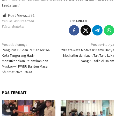
terdalam.”
Post Views:
591
Penulis: Annisa Ardien
SEBARKAN
Editor: Redaksi
Navigasi
Pos sebelumnya
Pos berikutnya
Pengurus PC dan PAC Ansor se-
20 Kata-kata Motivasi: Kamu Hanya
pos
Kota Tangerang Hadir
Melihatku dari Luar, Tak Tahu Luka
Mensukseskan Pelantikan dan
yang Kusalin di Dalam
Muskerwil PWNU Banten Masa
Khidmat 2025–2030
POS TERKAIT