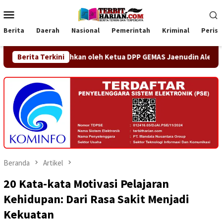
Loncat
Menu
ke
Mobile
konten
Berita
Daerah
Nasional
Pemerintah
Kriminal
Peris
ikukuhkan oleh Ketua DPP GEMAS Jaenudin Alen
Berita Terkini
OA PHIG
Beranda
Artikel
20 Kata-kata Motivasi Pelajaran
Kehidupan: Dari Rasa Sakit Menjadi
Kekuatan