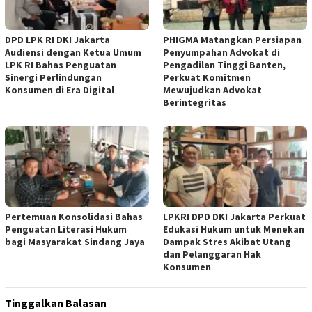
DPD LPK RI DKI Jakarta
PHIGMA Matangkan Persiapan
Audiensi dengan Ketua Umum
Penyumpahan Advokat di
LPK RI Bahas Penguatan
Pengadilan Tinggi Banten,
Sinergi Perlindungan
Perkuat Komitmen
Konsumen di Era Digital
Mewujudkan Advokat
Berintegritas
Pertemuan Konsolidasi Bahas
LPKRI DPD DKI Jakarta Perkuat
Penguatan Literasi Hukum
Edukasi Hukum untuk Menekan
bagi Masyarakat Sindang Jaya
Dampak Stres Akibat Utang
dan Pelanggaran Hak
Konsumen
Tinggalkan Balasan