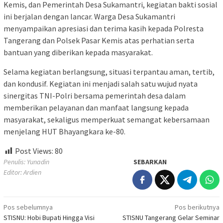
Kemis, dan Pemerintah Desa Sukamantri, kegiatan bakti sosial
ini berjalan dengan lancar. Warga Desa Sukamantri
menyampaikan apresiasi dan terima kasih kepada Polresta
Tangerang dan Polsek Pasar Kemis atas perhatian serta
bantuan yang diberikan kepada masyarakat.
Selama kegiatan berlangsung, situasi terpantau aman, tertib,
dan kondusif. Kegiatan ini menjadi salah satu wujud nyata
sinergitas TNI-Polri bersama pemerintah desa dalam
memberikan pelayanan dan manfaat langsung kepada
masyarakat, sekaligus memperkuat semangat kebersamaan
menjelang HUT Bhayangkara ke-80.
Post Views:
80
Penulis: Yunadin
SEBARKAN
Editor: Ardien
Navigasi
Pos sebelumnya
Pos berikutnya
STISNU: Hobi Bupati Hingga Visi
STISNU Tangerang Gelar Seminar
pos