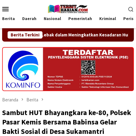
Loncat
Menu
ke
Mobile
konten
Berita
Daerah
Nasional
Pemerintah
Kriminal
Peris
ten Lebak dalam Meningkatkan Kesadaran Hukum Masyarakat
Berita Terkini
Beranda
Berita
Sambut HUT Bhayangkara ke-80, Polsek
Pasar Kemis Bersama Babinsa Gelar
Bakti Sosial di Desa Sukamantri