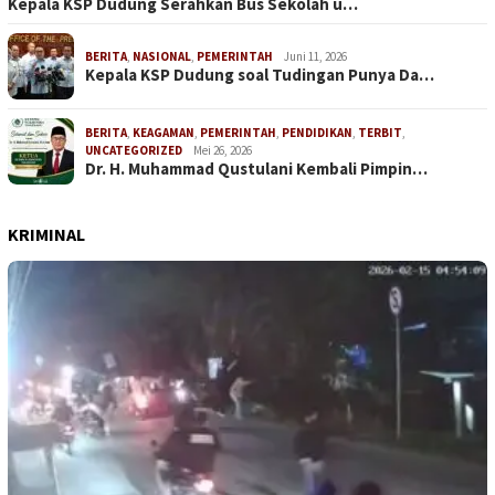
Kepala KSP Dudung Serahkan Bus Sekolah u…
BERITA
,
NASIONAL
,
PEMERINTAH
Juni 11, 2026
Kepala KSP Dudung soal Tudingan Punya Da…
BERITA
,
KEAGAMAN
,
PEMERINTAH
,
PENDIDIKAN
,
TERBIT
,
UNCATEGORIZED
Mei 26, 2026
Dr. H. Muhammad Qustulani Kembali Pimpin…
KRIMINAL