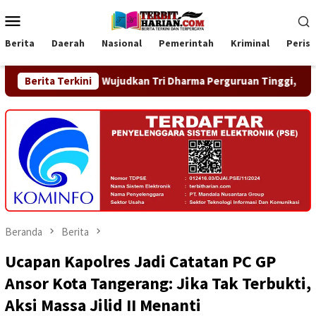
Loncat
Menu
ke
Mobile
konten
Berita
Daerah
Nasional
Pemerintah
Kriminal
Peris
Wujudkan Tri Dharma Perguruan Tinggi, Universitas Raharja Ha
Berita Terkini
Beranda
Berita
Ucapan Kapolres Jadi Catatan PC GP
Ansor Kota Tangerang: Jika Tak Terbukti,
Aksi Massa Jilid II Menanti