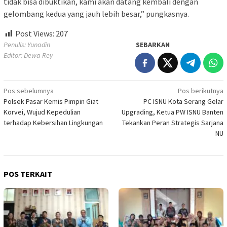
tidak bisa dibuktikan, kami akan datang kembali dengan
gelombang kedua yang jauh lebih besar,” pungkasnya.
Post Views:
207
Penulis: Yunadin
SEBARKAN
Editor: Dewa Rey
Navigasi
Pos sebelumnya
Pos berikutnya
Polsek Pasar Kemis Pimpin Giat
PC ISNU Kota Serang Gelar
pos
Korvei, Wujud Kepedulian
Upgrading, Ketua PW ISNU Banten
terhadap Kebersihan Lingkungan
Tekankan Peran Strategis Sarjana
NU
POS TERKAIT