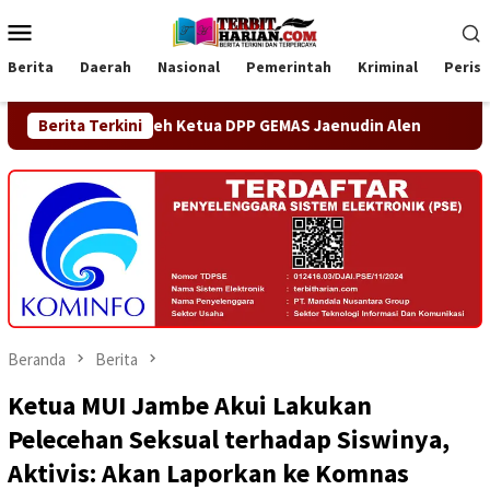
Loncat
Menu
ke
Mobile
konten
Berita
Daerah
Nasional
Pemerintah
Kriminal
Peris
kan oleh Ketua DPP GEMAS Jaenudin Alen
Berita Terkini
OA PHIGMA Sia
Beranda
Berita
Ketua MUI Jambe Akui Lakukan
Pelecehan Seksual terhadap Siswinya,
Aktivis: Akan Laporkan ke Komnas