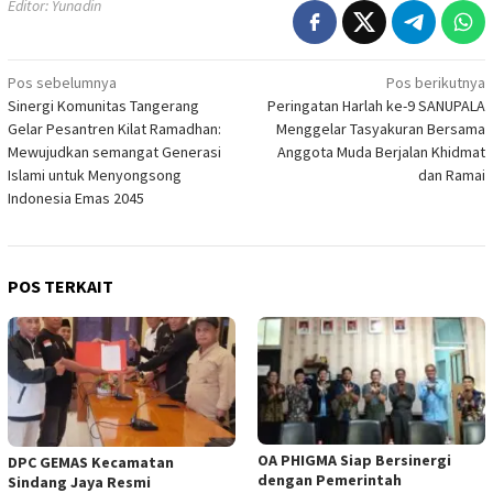
Editor: Yunadin
Navigasi
Pos sebelumnya
Pos berikutnya
Sinergi Komunitas Tangerang
Peringatan Harlah ke-9 SANUPALA
pos
Gelar Pesantren Kilat Ramadhan:
Menggelar Tasyakuran Bersama
Mewujudkan semangat Generasi
Anggota Muda Berjalan Khidmat
Islami untuk Menyongsong
dan Ramai
Indonesia Emas 2045
POS TERKAIT
OA PHIGMA Siap Bersinergi
DPC GEMAS Kecamatan
dengan Pemerintah
Sindang Jaya Resmi