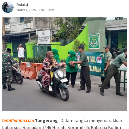
Redaksi
Maret 7, 2025
206 Dilihat
terbitharian.com
Tangerang
: Dalam rangka menyemarakkan
bulan suci Ramadan 1446 Hijriah, Koramil 05/Balaraja Kodim