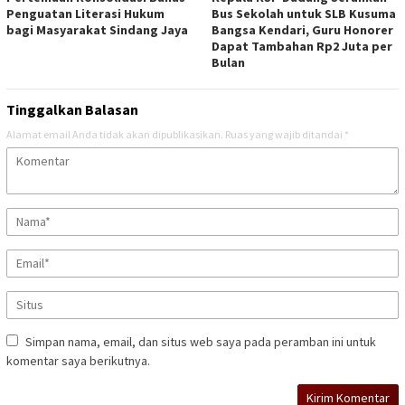
Penguatan Literasi Hukum
Bus Sekolah untuk SLB Kusuma
bagi Masyarakat Sindang Jaya
Bangsa Kendari, Guru Honorer
Dapat Tambahan Rp2 Juta per
Bulan
Tinggalkan Balasan
Alamat email Anda tidak akan dipublikasikan.
Ruas yang wajib ditandai
*
Simpan nama, email, dan situs web saya pada peramban ini untuk
komentar saya berikutnya.