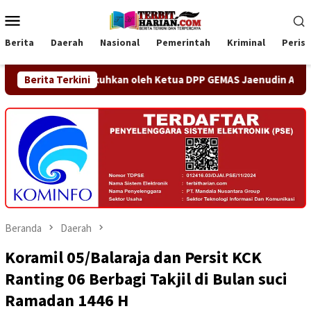
Loncat
Menu
ke
Mobile
konten
Berita
Daerah
Nasional
Pemerintah
Kriminal
Peris
i Dikukuhkan oleh Ketua DPP GEMAS Jaenudin Alen
Berita Terkini
OA P
Beranda
Daerah
Koramil 05/Balaraja dan Persit KCK
Ranting 06 Berbagi Takjil di Bulan suci
Ramadan 1446 H