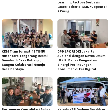
Learning Factory Berbasis
LaserPecker di SMK Yuppentek
2 Curug
KKM Transformatif STISNU
DPD LPK RI DKI Jakarta
Nusantara Tangerang Resmi
Audiensi dengan Ketua Umum
Dimulai di Desa Kubang,
LPK RI Bahas Penguatan
Bangun Kolaborasi Menuju
Sinergi Perlindungan
Desa Berdaya
Konsumen di Era Digital
Pertemuan Konsolidasi Bahas
Kepala KSP Dudung Serahkan