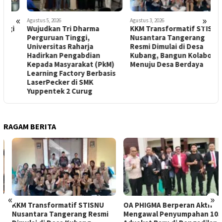
«
»
Agustus 5, 2026
Agustus 3, 2026
J
Wujudkan Tri Dharma
KKM Transformatif STISNU
U
Perguruan Tinggi,
Nusantara Tangerang
I
Universitas Raharja
Resmi Dimulai di Desa
U
Hadirkan Pengabdian
Kubang, Bangun Kolaborasi
B
Kepada Masyarakat (PkM)
Menuju Desa Berdaya
Learning Factory Berbasis
LaserPecker di SMK
Yuppentek 2 Curug
RAGAM BERITA
«
»
KKM Transformatif STISNU
OA PHIGMA Berperan Aktif
Nusantara Tangerang Resmi
Mengawal Penyumpahan 105