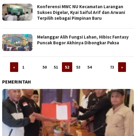
Konferensi MWC NU Kecamatan Larangan
Sukses Digelar, Kyai Saiful Arif dan Arwani
Terpilih sebagai Pimpinan Baru
Melanggar Alih Fungsi Lahan, Hibisc Fantasy
Puncak Bogor Akhinya Dibongkar Paksa
«
1
…
50
51
52
53
54
…
73
»
PEMERINTAH