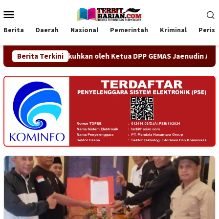
Loncat
Menu
ke
Mobile
konten
Berita
Daerah
Nasional
Pemerintah
Kriminal
Peris
mi Dikukuhkan oleh Ketua DPP GEMAS Jaenudin Alen
Berita Terkini
OA 