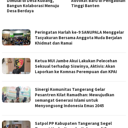
Dimulai di Desa Kubang,
Advokat Baru di Pengadilan
Bangun Kolaborasi Menuju
Tinggi Banten
Desa Berdaya
TERBITHARIAN.COM
Peringatan Harlah ke-9 SANUPALA Menggelar
Tasyakuran Bersama Anggota Muda Berjalan
Khidmat dan Ramai
Ketua MUI Jambe Akui Lakukan Pelecehan
Seksual terhadap Siswinya, Aktivis: Akan
Laporkan ke Komnas Perempuan dan KPAI
Sinergi Komunitas Tangerang Gelar
Pesantren Kilat Ramadhan: Mewujudkan
semangat Generasi Islami untuk
Menyongsong Indonesia Emas 2045
Satpol PP Kabupaten Tangerang Segel