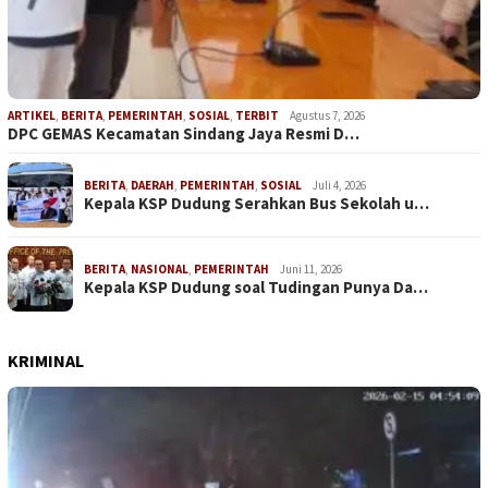
ARTIKEL
,
BERITA
,
PEMERINTAH
,
SOSIAL
,
TERBIT
Agustus 7, 2026
DPC GEMAS Kecamatan Sindang Jaya Resmi D…
BERITA
,
DAERAH
,
PEMERINTAH
,
SOSIAL
Juli 4, 2026
Kepala KSP Dudung Serahkan Bus Sekolah u…
BERITA
,
NASIONAL
,
PEMERINTAH
Juni 11, 2026
Kepala KSP Dudung soal Tudingan Punya Da…
KRIMINAL