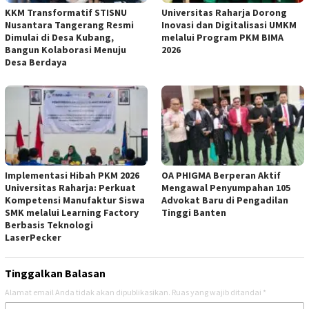
KKM Transformatif STISNU
Universitas Raharja Dorong
Nusantara Tangerang Resmi
Inovasi dan Digitalisasi UMKM
Dimulai di Desa Kubang,
melalui Program PKM BIMA
Bangun Kolaborasi Menuju
2026
Desa Berdaya
Implementasi Hibah PKM 2026
OA PHIGMA Berperan Aktif
Universitas Raharja: Perkuat
Mengawal Penyumpahan 105
Kompetensi Manufaktur Siswa
Advokat Baru di Pengadilan
SMK melalui Learning Factory
Tinggi Banten
Berbasis Teknologi
LaserPecker
Tinggalkan Balasan
Alamat email Anda tidak akan dipublikasikan.
Ruas yang wajib ditandai
*