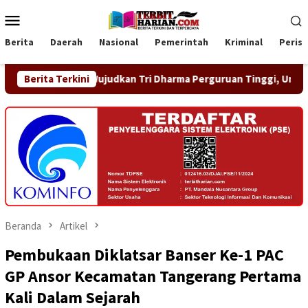
Loncat
Menu
ke
Mobile
konten
Berita
Daerah
Nasional
Pemerintah
Kriminal
Peris
dkan Tri Dharma Perguruan Tinggi, Universitas Raharja Hadirka
Berita Terkini
Beranda
Artikel
Pembukaan Diklatsar Banser Ke-1 PAC
GP Ansor Kecamatan Tangerang Pertama
Kali Dalam Sejarah