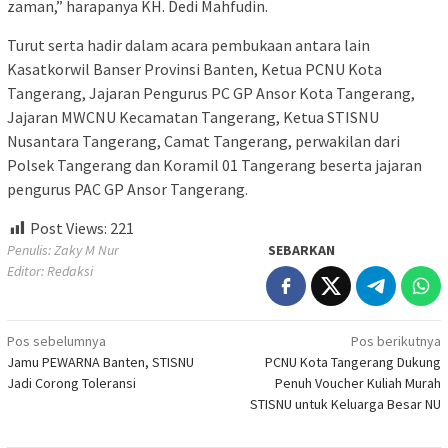
zaman,” harapanya KH. Dedi Mahfudin.
Turut serta hadir dalam acara pembukaan antara lain
Kasatkorwil Banser Provinsi Banten, Ketua PCNU Kota
Tangerang, Jajaran Pengurus PC GP Ansor Kota Tangerang,
Jajaran MWCNU Kecamatan Tangerang, Ketua STISNU
Nusantara Tangerang, Camat Tangerang, perwakilan dari
Polsek Tangerang dan Koramil 01 Tangerang beserta jajaran
pengurus PAC GP Ansor Tangerang.
Post Views:
221
Penulis: Zaky M Nur
SEBARKAN
Editor: Redaksi
Navigasi
Pos sebelumnya
Pos berikutnya
Jamu PEWARNA Banten, STISNU
PCNU Kota Tangerang Dukung
pos
Jadi Corong Toleransi
Penuh Voucher Kuliah Murah
STISNU untuk Keluarga Besar NU