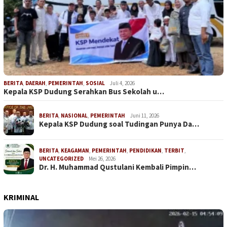
BERITA
,
DAERAH
,
PEMERINTAH
,
SOSIAL
Juli 4, 2026
Kepala KSP Dudung Serahkan Bus Sekolah u…
BERITA
,
NASIONAL
,
PEMERINTAH
Juni 11, 2026
Kepala KSP Dudung soal Tudingan Punya Da…
BERITA
,
KEAGAMAN
,
PEMERINTAH
,
PENDIDIKAN
,
TERBIT
,
UNCATEGORIZED
Mei 26, 2026
Dr. H. Muhammad Qustulani Kembali Pimpin…
KRIMINAL