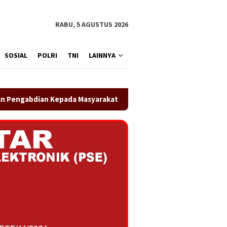
RABU, 5 AGUSTUS 2026
SOSIAL
POLRI
TNI
LAINNYA
kat (PkM) Learning Factory Berbasis LaserPecker di SMK Yuppen