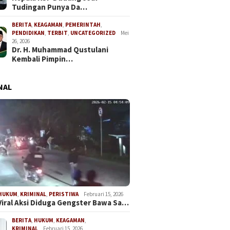
Tudingan Punya Da…
BERITA
,
KEAGAMAN
,
PEMERINTAH
,
PENDIDIKAN
,
TERBIT
,
UNCATEGORIZED
Mei
26, 2026
Dr. H. Muhammad Qustulani
Kembali Pimpin…
NAL
HUKUM
,
KRIMINAL
,
PERISTIWA
Februari 15, 2026
Viral Aksi Diduga Gengster Bawa Sa…
BERITA
,
HUKUM
,
KEAGAMAN
,
KRIMINAL
Februari 15, 2026