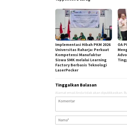
Implementasi Hibah PKM 2026
OA P
Universitas Raharja: Perkuat
Meng
Kompetensi Manufaktur
Advo
Siswa SMK melalui Learning
Ting
Factory Berbasis Teknologi
LaserPecker
Tinggalkan Balasan
Alamat email Anda tidak akan dipublikasikan.
Ru