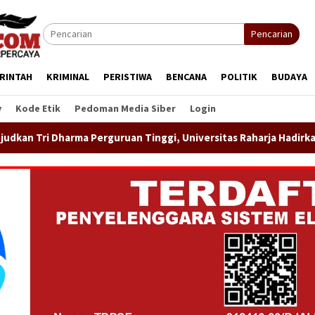
Pencarian
RINTAH
KRIMINAL
PERISTIWA
BENCANA
POLITIK
BUDAYA
y
Kode Etik
Pedoman Media Siber
Login
inggi, Universitas Raharja Hadirkan Pengabdian Kepada Masyara