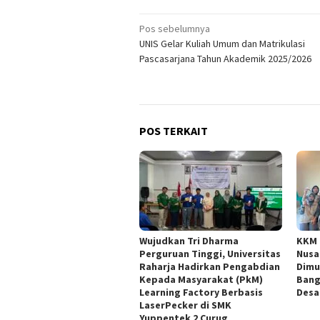
Navigasi
Pos sebelumnya
UNIS Gelar Kuliah Umum dan Matrikulasi
pos
Pascasarjana Tahun Akademik 2025/2026
POS TERKAIT
Wujudkan Tri Dharma
KKM 
Perguruan Tinggi, Universitas
Nusa
Raharja Hadirkan Pengabdian
Dimu
Kepada Masyarakat (PkM)
Bang
Learning Factory Berbasis
Desa
LaserPecker di SMK
Yuppentek 2 Curug