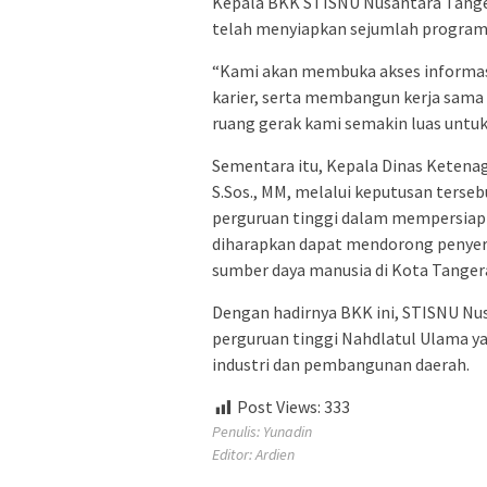
Kepala BKK STISNU Nusantara Tange
telah menyiapkan sejumlah program
“Kami akan membuka akses informasi
karier, serta membangun kerja sama 
ruang gerak kami semakin luas untu
Sementara itu, Kepala Dinas Ketena
S.Sos., MM, melalui keputusan ters
perguruan tinggi dalam mempersiap
diharapkan dapat mendorong penyera
sumber daya manusia di Kota Tanger
Dengan hadirnya BKK ini, STISNU N
perguruan tinggi Nahdlatul Ulama yan
industri dan pembangunan daerah.
Post Views:
333
Penulis: Yunadin
Editor: Ardien