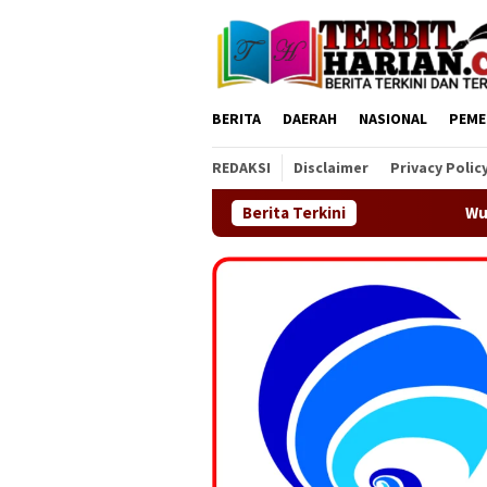
Loncat
ke
konten
BERITA
DAERAH
NASIONAL
PEME
REDAKSI
Disclaimer
Privacy Polic
Wujudkan Tri Dharma Perguruan T
Berita Terkini