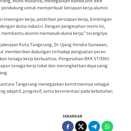
rang, Muhil Mubarok, menegaskan bahwa unit BKK
 pendukung untuk memperkuat kesiapan kerja alumni.
 lowongan kerja, pelatihan persiapan kerja, bimbingan
dengan dunia industri. Dengan pengesahan resmi ini,
k membantu alumni memasuki dunia kerja,” terangnya.
gakerjaan Kota Tangerang, Dr. Ujang Hendra Gunawan,
ebut memberikan dukungan terhadap penguatan peran
kan tenaga kerja berkualitas. Pengesahan BKK STISNU
pan tenaga kerja lokal dan meningkatkan daya saing
ang.
usantara Tangerang menegaskan komitmennya sebagai
g adaptif, progresif, serta berorientasi pada kebutuhan
SEBARKAN