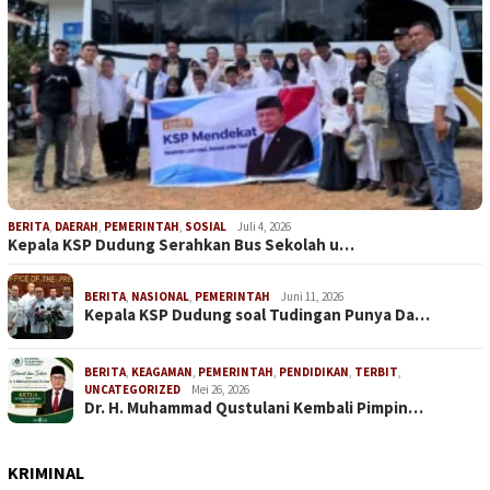
BERITA
,
DAERAH
,
PEMERINTAH
,
SOSIAL
Juli 4, 2026
Kepala KSP Dudung Serahkan Bus Sekolah u…
BERITA
,
NASIONAL
,
PEMERINTAH
Juni 11, 2026
Kepala KSP Dudung soal Tudingan Punya Da…
BERITA
,
KEAGAMAN
,
PEMERINTAH
,
PENDIDIKAN
,
TERBIT
,
UNCATEGORIZED
Mei 26, 2026
Dr. H. Muhammad Qustulani Kembali Pimpin…
KRIMINAL