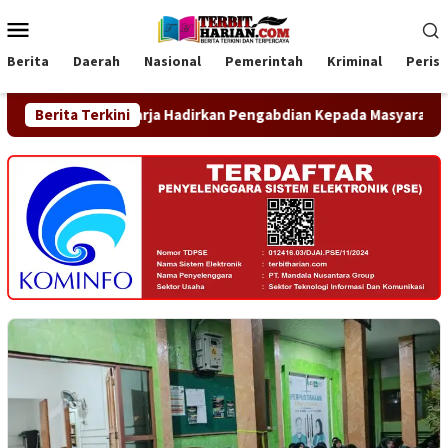
Loncat
Menu
ke
Mobile
konten
Berita
Daerah
Nasional
Pemerintah
Kriminal
Peris
sitas Raharja Hadirkan Pengabdian Kepada Masyarakat (PkM) Lear
Berita Terkini