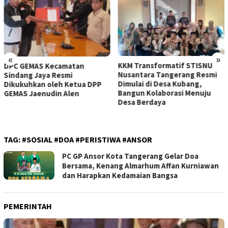
«
»
KKM Transformatif STISNU
OA PHIGMA Berperan Aktif
Nusantara Tangerang Resmi
Mengawal Penyumpahan 105
Dimulai di Desa Kubang,
Advokat Baru di Pengadilan
Bangun Kolaborasi Menuju
Tinggi Banten
Desa Berdaya
TAG:
#SOSIAL #DOA #PERISTIWA #ANSOR
PC GP Ansor Kota Tangerang Gelar Doa
Bersama, Kenang Almarhum Affan Kurniawan
dan Harapkan Kedamaian Bangsa
PEMERINTAH