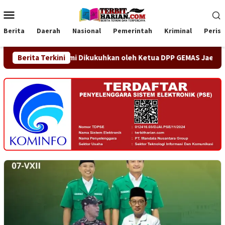
Loncat
Menu
ke
Mobile
konten
Berita
Daerah
Nasional
Pemerintah
Kriminal
Peris
 Jaya Resmi Dikukuhkan oleh Ketua DPP GEMAS Jaenudin Alen
Berita Terkini