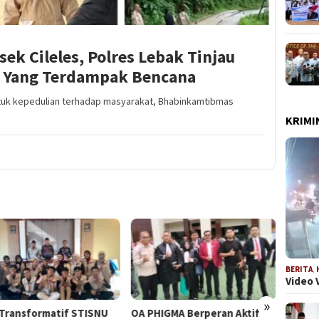
k Cileles, Polres Lebak Tinjau
n Yang Terdampak Bencana
ntuk kepedulian terhadap masyarakat, Bhabinkamtibmas
KRIMI
BERITA
,
Video 
»
HIGMA Berperan Aktif
DPD LPK RI DKI Jakarta
PHIGM