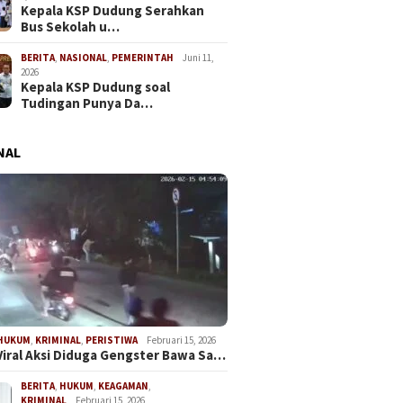
Kepala KSP Dudung Serahkan
Bus Sekolah u…
BERITA
,
NASIONAL
,
PEMERINTAH
Juni 11,
2026
Kepala KSP Dudung soal
Tudingan Punya Da…
NAL
HUKUM
,
KRIMINAL
,
PERISTIWA
Februari 15, 2026
Viral Aksi Diduga Gengster Bawa Sa…
BERITA
,
HUKUM
,
KEAGAMAN
,
A Matangkan
KKM Tra
DPC GEMAS Kecamatan
KRIMINAL
Februari 15, 2026