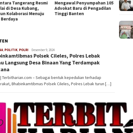
awal Penyumpahan 105
Audiensi dengan Ketua
Persi
kat Baru di Pengadilan
Umum LPK RI Bahas
Advoka
gi Banten
Penguatan Sinergi
Bante
Perlindungan Konsumen di
Mewuj
Era Digital
Berint
NTEN
NA
,
POLITIK
,
POLRI
Redaksi
Desember 9, 2024
inkamtibmas Polsek Cileles, Polres Lebak
au Langsung Desa Binaan Yang Terdampak
cana
| Terbitharian.com – Sebagai bentuk kepedulian terhadap
akat, Bhabinkamtibmas Polsek Cileles, Polres Lebak turun […]