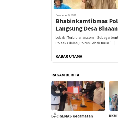
Desember 9, 2024
Bhabinkamtibmas Polse
Langsung Desa Binaa
Lebak | Terbitharian.com – Sebagai be
Polsek Cileles, Polres Lebak turun […]
KABAR UTAMA
RAGAM BERITA
«
KKM Transformatif STISNU
OA P
C GEMAS Kecamatan