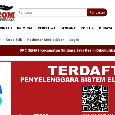
Pencarian
RINTAH
KRIMINAL
PERISTIWA
BENCANA
POLITIK
BUDAYA
y
Kode Etik
Pedoman Media Siber
Login
MAS Kecamatan Sindang Jaya Resmi Dikukuhkan oleh Ketua DPP