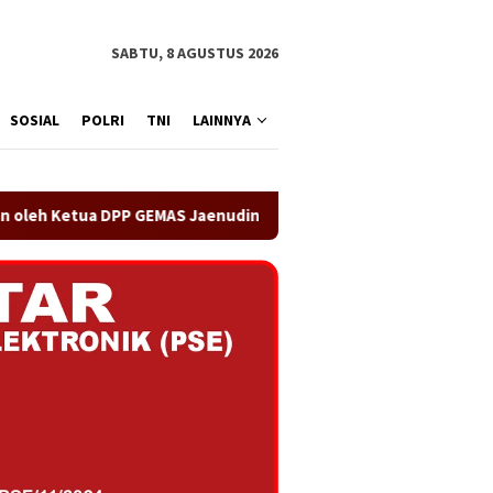
SABTU, 8 AGUSTUS 2026
SOSIAL
POLRI
TNI
LAINNYA
 GEMAS Jaenudin Alen
OA PHIGMA Siap Bersinergi denga