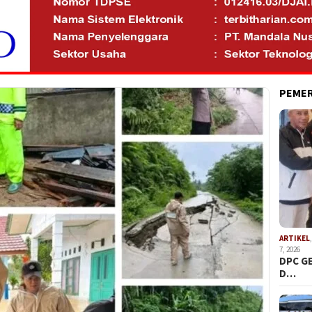
PEME
ARTIKEL
7, 2026
DPC G
D…