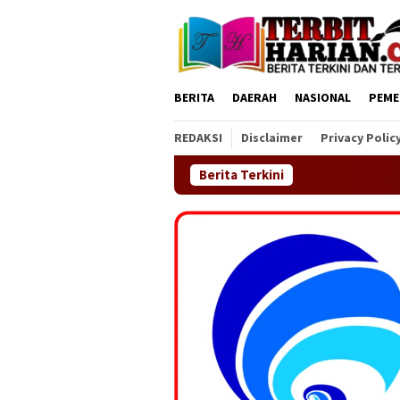
Loncat
ke
konten
BERITA
DAERAH
NASIONAL
PEME
REDAKSI
Disclaimer
Privacy Polic
Berita Terkini
DPC GE