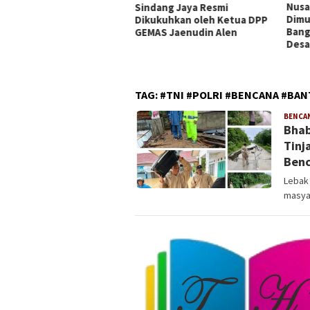
Nusantara Tangerang Resmi
Meng
dang Jaya Resmi
Dimulai di Desa Kubang,
Advo
ukuhkan oleh Ketua DPP
Bangun Kolaborasi Menuju
Ting
AS Jaenudin Alen
Desa Berdaya
TAG:
#TNI #POLRI #BENCANA #BA
BENCA
Bhab
Tinj
Ben
Lebak 
masyar