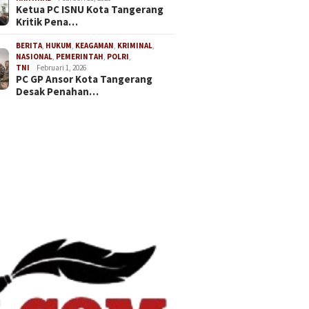
apan Penyumpahan
Nusanta
Sindang Jaya Resmi
Ketua PC ISNU Kota Tangerang
t di Pengadilan Tinggi
Dimulai
Dikukuhkan oleh Ketua DPP
Kritik Pena…
n, Perkuat Komitmen
Bangun 
GEMAS Jaenudin Alen
udkan Advokat
Desa Be
BERITA
,
HUKUM
,
KEAGAMAN
,
KRIMINAL
,
egritas
NASIONAL
,
PEMERINTAH
,
POLRI
,
TNI
Februari 1, 2026
PC GP Ansor Kota Tangerang
Desak Penahan…