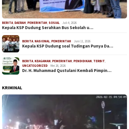
BERITA
,
DAERAH
,
PEMERINTAH
,
SOSIAL
Juli 4, 2026
Kepala KSP Dudung Serahkan Bus Sekolah u…
BERITA
,
NASIONAL
,
PEMERINTAH
Juni 11, 2026
Kepala KSP Dudung soal Tudingan Punya Da…
BERITA
,
KEAGAMAN
,
PEMERINTAH
,
PENDIDIKAN
,
TERBIT
,
UNCATEGORIZED
Mei 26, 2026
Dr. H. Muhammad Qustulani Kembali Pimpin…
KRIMINAL