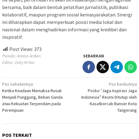
bersama, baik dalam bentuk pelatihan jurnalistik, publikasi
kolaboratif, maupun program sosial kemasyarakatan. Sinergi
ini diharapkan dapat memperkuat posisi media lokal dan
nasional dalam menghadirkan informasi yang kredibel dan
inspiratif.
Post Views:
373
Penulis: Annisa Ardien
SEBARKAN
Editor: Zaky M Nur
Navigasi
Pos sebelumnya
Pos berikutnya
Ketika Keadaan Memaksa Rusuk
Posko “Jaga Aspirasi Jaga
pos
Menjadi Punggung, Beban Ganda
Indonesia” Resmi Ditutup oleh
atau Kekuatan Terpendam pada
Kasatkorcab Banser Kota
Perempuan
Tangerang
POS TERKAIT