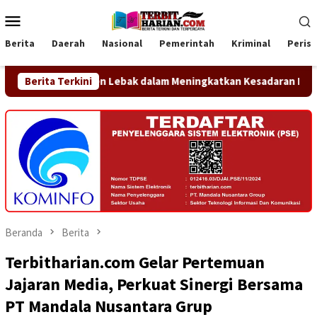
Loncat
Menu
ke
Mobile
konten
Berita
Daerah
Nasional
Pemerintah
Kriminal
Peris
paten Lebak dalam Meningkatkan Kesadaran Hukum Masyarakat
Berita Terkini
Beranda
Berita
Terbitharian.com Gelar Pertemuan
Jajaran Media, Perkuat Sinergi Bersama
PT Mandala Nusantara Grup