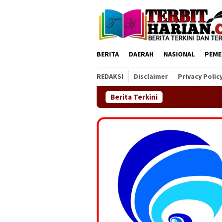
Loncat
ke
konten
BERITA
DAERAH
NASIONAL
PEME
REDAKSI
Disclaimer
Privacy Polic
Berita Terkini
DPC GEMAS Kecamatan