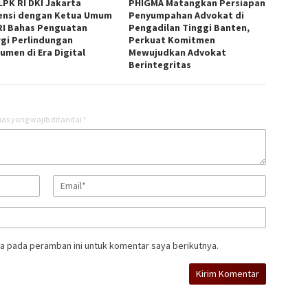
LPK RI DKI Jakarta
PHIGMA Matangkan Persiapan
ensi dengan Ketua Umum
Penyumpahan Advokat di
RI Bahas Penguatan
Pengadilan Tinggi Banten,
rgi Perlindungan
Perkuat Komitmen
umen di Era Digital
Mewujudkan Advokat
Berintegritas
as yang wajib ditandai
*
a pada peramban ini untuk komentar saya berikutnya.