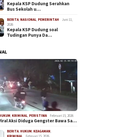
Kepala KSP Dudung Serahkan
Bus Sekolah u…
BERITA
,
NASIONAL
,
PEMERINTAH
Juni 11,
2026
Kepala KSP Dudung soal
Tudingan Punya Da…
NAL
HUKUM
,
KRIMINAL
,
PERISTIWA
Februari 15, 2026
Viral Aksi Diduga Gengster Bawa Sa…
BERITA
,
HUKUM
,
KEAGAMAN
,
KRIMINAL
Februari 15, 2026