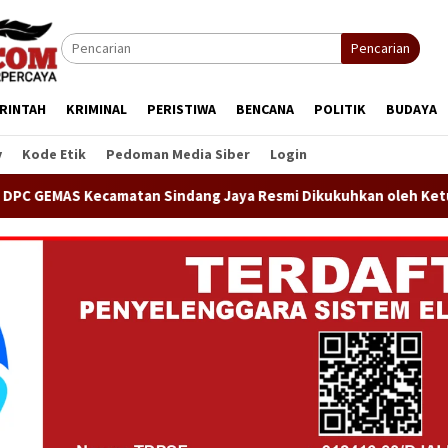
Pencarian
RINTAH
KRIMINAL
PERISTIWA
BENCANA
POLITIK
BUDAYA
y
Kode Etik
Pedoman Media Siber
Login
 Sindang Jaya Resmi Dikukuhkan oleh Ketua DPP GEMAS Jaenudi