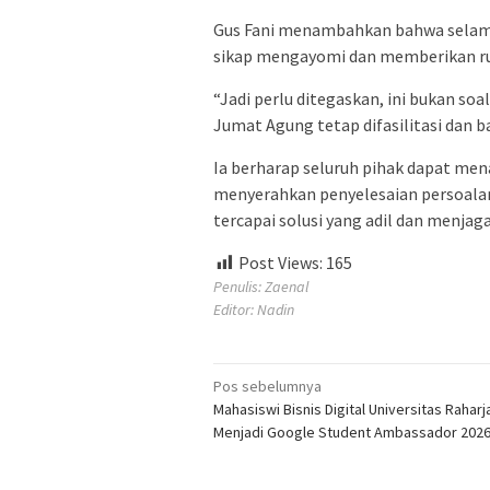
Gus Fani menambahkan bahwa selama
sikap mengayomi dan memberikan ru
“Jadi perlu ditegaskan, ini bukan so
Jumat Agung tetap difasilitasi dan b
Ia berharap seluruh pihak dapat men
menyerahkan penyelesaian persoala
tercapai solusi yang adil dan menjag
Post Views:
165
Penulis: Zaenal
Editor: Nadin
Navigasi
Pos sebelumnya
Mahasiswi Bisnis Digital Universitas Raharja
pos
Menjadi Google Student Ambassador 202