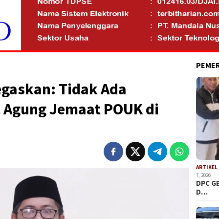
PEME
gaskan: Tidak Ada
 Agung Jemaat POUK di
ARTIKEL
7, 2026
DPC G
D…