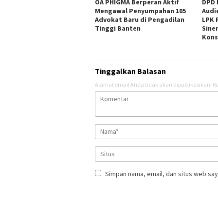
OA PHIGMA Berperan Aktif
DPD 
Mengawal Penyumpahan 105
Audi
Advokat Baru di Pengadilan
LPK 
Tinggi Banten
Sine
Kons
Tinggalkan Balasan
Alamat email Anda tidak akan dipublikasikan.
Ru
Simpan nama, email, dan situs web say