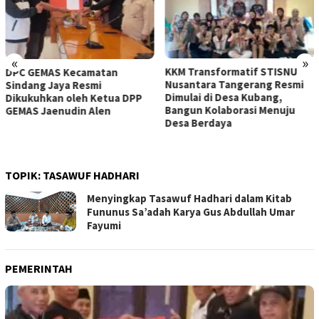
«
»
KKM Transformatif STISNU
OA PHIGMA Berperan Aktif
Nusantara Tangerang Resmi
Mengawal Penyumpahan 105
Dimulai di Desa Kubang,
Advokat Baru di Pengadilan
Bangun Kolaborasi Menuju
Tinggi Banten
Desa Berdaya
TOPIK:
TASAWUF HADHARI
Menyingkap Tasawuf Hadhari dalam Kitab
Fununus Sa’adah Karya Gus Abdullah Umar
Fayumi
PEMERINTAH