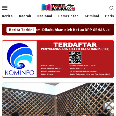
Loncat
Menu
ke
Mobile
konten
Berita
Daerah
Nasional
Pemerintah
Kriminal
Peris
g Jaya Resmi Dikukuhkan oleh Ketua DPP GEMAS Jaenudin Alen
Berita Terkini