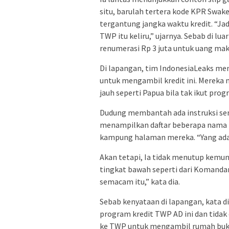
situ, barulah tertera kode KPR Swakel
tergantung jangka waktu kredit. “Jad
TWP itu keliru,” ujarnya. Sebab di lua
renumerasi Rp 3 juta untuk uang maka
Di lapangan, tim IndonesiaLeaks me
untuk mengambil kredit ini. Merek
jauh seperti Papua bila tak ikut prog
Dudung membantah ada instruksi se
menampilkan daftar beberapa nama pra
kampung halaman mereka. “Yang ada ju
Akan tetapi, Ia tidak menutup kemung
tingkat bawah seperti dari Komandan 
semacam itu,” kata dia.
Sebab kenyataan di lapangan, kata d
program kredit TWP AD ini dan tida
ke TWP untuk mengambil rumah bukan