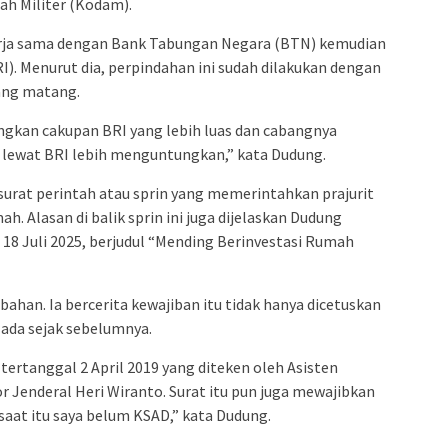
ah Militer (Kodam).
rja sama dengan Bank Tabungan Negara (BTN) kemudian
I). Menurut dia, perpindahan ini sudah dilakukan dengan
yang matang.
gkan cakupan BRI yang lebih luas dan cabangnya
lewat BRI lebih menguntungkan,” kata Dudung.
urat perintah atau sprin yang memerintahkan prajurit
. Alasan di balik sprin ini juga dijelaskan Dudung
18 Juli 2025, berjudul “Mending Berinvestasi Rumah
an. Ia bercerita kewajiban itu tidak hanya dicetuskan
 ada sejak sebelumnya.
tertanggal 2 April 2019 yang diteken oleh Asisten
r Jenderal Heri Wiranto. Surat itu pun juga mewajibkan
aat itu saya belum KSAD,” kata Dudung.