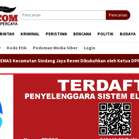
Pencarian
RINTAH
KRIMINAL
PERISTIWA
BENCANA
POLITIK
BUDAYA
y
Kode Etik
Pedoman Media Siber
Login
 Jaya Resmi Dikukuhkan oleh Ketua DPP GEMAS Jaenudin Alen