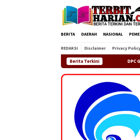
Loncat
ke
konten
BERITA
DAERAH
NASIONAL
PEME
REDAKSI
Disclaimer
Privacy Polic
Berita Terkini
DPC GEMAS Kecamatan Sindang