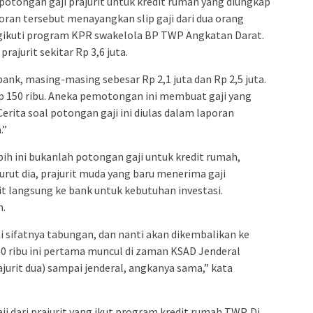
 potongan gaji prajurit untuk kredit rumah yang diungkap
poran tersebut menayangkan slip gaji dari dua orang
ikuti program KPR swakelola BP TWP Angkatan Darat.
prajurit sekitar Rp 3,6 juta.
ank, masing-masing sebesar Rp 2,1 juta dan Rp 2,5 juta.
p 150 ribu. Aneka pemotongan ini membuat gaji yang
erita soal potongan gaji ini diulas dalam laporan
.”
ih ini bukanlah potongan gaji untuk kredit rumah,
rut dia, prajurit muda yang baru menerima gaji
 langsung ke bank untuk kebutuhan investasi.
h.
 sifatnya tabungan, dan nanti akan dikembalikan ke
50 ribu ini pertama muncul di zaman KSAD Jenderal
ajurit dua) sampai jenderal, angkanya sama,” kata
ji dari prajurit yang ikut program kredit rumah TWP. Di