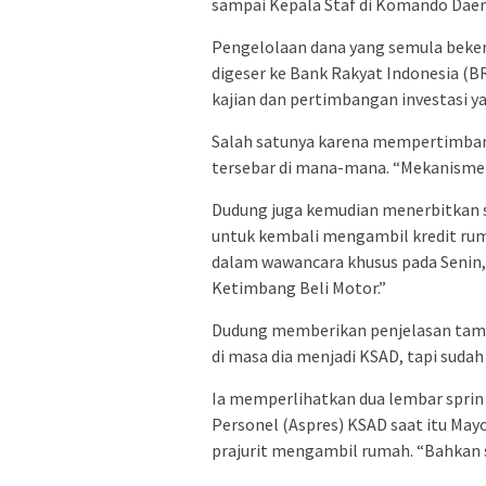
sampai Kepala Staf di Komando Daer
Pengelolaan dana yang semula beke
digeser ke Bank Rakyat Indonesia (BR
kajian dan pertimbangan investasi 
Salah satunya karena mempertimban
tersebar di mana-mana. “Mekanisme 
Dudung juga kemudian menerbitkan s
untuk kembali mengambil kredit rumah
dalam wawancara khusus pada Senin, 
Ketimbang Beli Motor.”
Dudung memberikan penjelasan tambah
di masa dia menjadi KSAD, tapi sudah
Ia memperlihatkan dua lembar sprin 
Personel (Aspres) KSAD saat itu Mayo
prajurit mengambil rumah. “Bahkan s