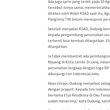
Ada juga sprin yang terbit pada 10 A
tersebut isinya sama, memerintahk
diteken oleh Wakil KSAD saat itu, A
Panglima TNI belum merespons perm
Setelah menjabat KSAD, Dudung kem
kepada pengembang perumahan seca
terhenti bisa kembali dilanjutkan. Ef
dilanjutkan.
Ia tidak membantah ada pembanguna
Mayang di Kota Jambi. Di sana, ila
perumahan lengkap dengan logo BP T
dikunjungi tim IndonesiaLeaks.
Akan tetapi, Dudung menyebut sebagi
dengan prajurit. Kepada tim Indone
bernama Elya Residence di Oku Timur,
sudah menerima,” kata Dudung, sambi