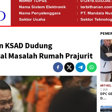
PEME
n KSAD Dudung
l Masalah Rumah Prajurit
ARTIKEL
7, 2026
DPC G
D…