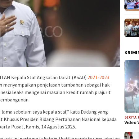
KRIMI
TAN Kepala Staf Angkatan Darat (KSAD)
2021-2023
an menyampaikan penjelasan tambahan sebagai hak
nesiaLeaks mengenai masalah kredit rumah prajurit
 pembangunan.
 lama sebelum saya kepala staf,” kata Dudung yang
BERITA
,
t Khusus Presiden Bidang Pertahanan Nasional kepada
Video 
karta Pusat, Kamis, 14 Agustus 2025.
jurit ini pertama ia ketahui ketika serah terima jabatan