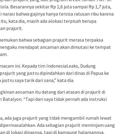
ola. Besarannya sekitar Rp 1,6 juta sampai Rp 1,7 juta,
i narasi bahwa gajinya hanya tersisa ratusan ribu karena
r itu, kata dia, masih ada alokasi terpisah berupa
n prajurit.
nemukan bahwa sebagian prajurit merasa terpaksa
a mengaku mendapat ancaman akan dimutasi ke tempat
ram.
macam ini. Kepada tim IndonesiaLeaks, Dudung
jurit yang justru dipindahkan dari dinas di Papua ke
stru saya tarik dari sana,” kata dia.
kinan ancaman itu datang dari atasan di prajurit di
Batalyon. “Tapi dari saya tidak pernah ada instruksi
ia, ada juga prajurit yang tidak mengambil rumah lewat
k dipermasalahkan. Ada sebagian prajurit meminjam uang
 di lokasi dinasnya, tapi di kampung halamannya.