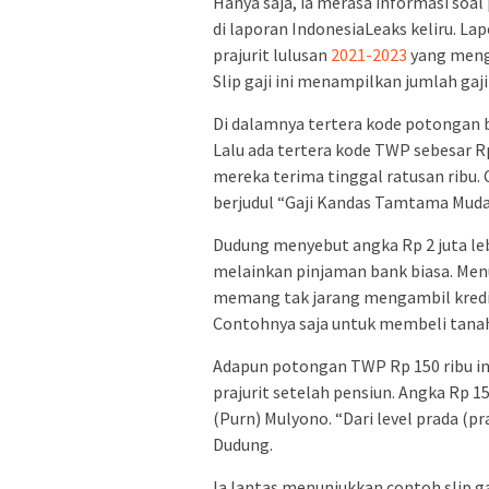
Hanya saja, ia merasa informasi soal
di laporan IndonesiaLeaks keliru. La
prajurit lulusan
2021-2023
yang meng
Slip gaji ini menampilkan jumlah gaji 
Di dalamnya tertera kode potongan b
Lalu ada tertera kode TWP sebesar R
mereka terima tinggal ratusan ribu. C
berjudul “Gaji Kandas Tamtama Muda
Dudung menyebut angka Rp 2 juta leb
melainkan pinjaman bank biasa. Menu
memang tak jarang mengambil kredit
Contohnya saja untuk membeli tana
Adapun potongan TWP Rp 150 ribu ini
prajurit setelah pensiun. Angka Rp 1
(Purn) Mulyono. “Dari level prada (pr
Dudung.
Ia lantas menunjukkan contoh slip ga