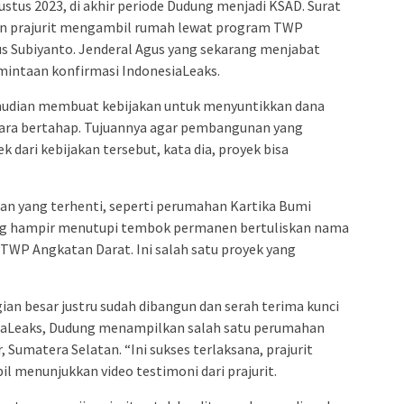
gustus 2023, di akhir periode Dudung menjadi KSAD. Surat
an prajurit mengambil rumah lewat program TWP
gus Subiyanto. Jenderal Agus yang sekarang menjabat
intaan konfirmasi IndonesiaLeaks.
udian membuat kebijakan untuk menyuntikkan dana
ra bertahap. Tujuannya agar pembangunan yang
ek dari kebijakan tersebut, kata dia, proyek bisa
n yang terhenti, seperti perumahan Kartika Bumi
lang hampir menutupi tembok permanen bertuliskan nama
WP Angkatan Darat. Ini salah satu proyek yang
an besar justru sudah dibangun dan serah terima kunci
siaLeaks, Dudung menampilkan salah satu perumahan
 Sumatera Selatan. “Ini sukses terlaksana, prajurit
l menunjukkan video testimoni dari prajurit.