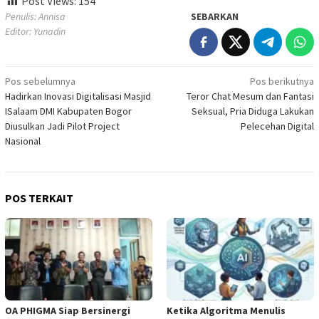
Post Views:
154
Penulis: Annisa
SEBARKAN
Editor: Yunadin
Navigasi
Pos sebelumnya
Pos berikutnya
Hadirkan Inovasi Digitalisasi Masjid
Teror Chat Mesum dan Fantasi
pos
ISalaam DMI Kabupaten Bogor
Seksual, Pria Diduga Lakukan
Diusulkan Jadi Pilot Project
Pelecehan Digital
Nasional
POS TERKAIT
OA PHIGMA Siap Bersinergi
Ketika Algoritma Menulis