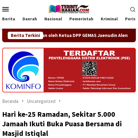
Loncat
Menu
ke
Mobile
konten
Berita
Daerah
Nasional
Pemerintah
Kriminal
Peris
kan oleh Ketua DPP GEMAS Jaenudin Alen
Berita Terkini
OA PHIGMA Sia
Beranda
Uncategorized
Hari ke-25 Ramadan, Sekitar 5.000
Jamaah Ikuti Buka Puasa Bersama di
Masjid Istiqlal