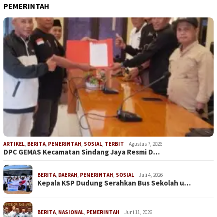
PEMERINTAH
ARTIKEL
,
BERITA
,
PEMERINTAH
,
SOSIAL
,
TERBIT
Agustus 7, 2026
DPC GEMAS Kecamatan Sindang Jaya Resmi D…
BERITA
,
DAERAH
,
PEMERINTAH
,
SOSIAL
Juli 4, 2026
Kepala KSP Dudung Serahkan Bus Sekolah u…
BERITA
,
NASIONAL
,
PEMERINTAH
Juni 11, 2026