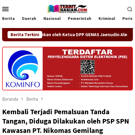
Loncat
Menu
ke
Mobile
konten
Berita
Daerah
Nasional
Pemerintah
Kriminal
Peris
ikukuhkan oleh Ketua DPP GEMAS Jaenudin Alen
Berita Terkini
OA PHIG
Beranda
Berita
Kembali Terjadi Pemalsuan Tanda
Tangan, Diduga Dilakukan oleh PSP SPN
Kawasan PT. Nikomas Gemilang