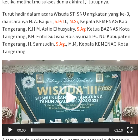
ketika melihatmu sukses dunia akhirat,” tutupnya.
Turut hadir dalam acara Wisuda STISNU angkatan yang ke-3,
diantaranya H. A. Baijuri,
S.Pd
.I.,
M.Si
, Kepala KEMENAG Kab
Tangerang, K.H M. Aslie Elhusyairy,
S.Ag
Ketua BAZNAS Kota
Tangerang, KH. Entis Sutisna Rois Syuriah PC NU Kabupaten
Tangerang, H. Samsudin,
S.Ag
., M.M, Kepala KEMENAG Kota
Tangerang.
Pemutar
Video
00:00
02:10
Acara wisuda berlangsung dari pertama sampai akhir penuh