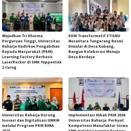
Wujudkan Tri Dharma
KKM Transformatif STISNU
Perguruan Tinggi, Universitas
Nusantara Tangerang Resmi
Raharja Hadirkan Pengabdian
Dimulai di Desa Kubang,
Kepada Masyarakat (PkM)
Bangun Kolaborasi Menuju
Learning Factory Berbasis
Desa Berdaya
LaserPecker di SMK Yuppentek
2 Curug
Universitas Raharja Dorong
Implementasi Hibah PKM 2026
Inovasi dan Digitalisasi UMKM
Universitas Raharja: Perkuat
melalui Program PKM BIMA
Kompetensi Manufaktur Siswa
2026
SMK melalui Learning Factory