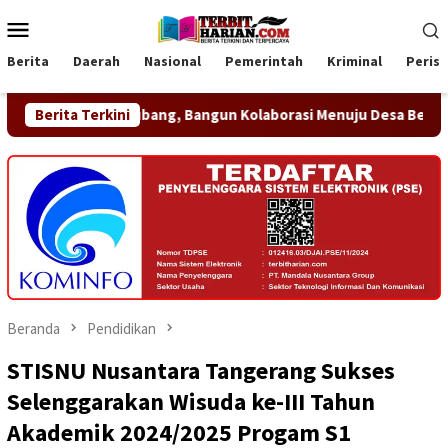
Loncat
Menu
ke
Mobile
konten
Berita
Daerah
Nasional
Pemerintah
Kriminal
Peris
Kolaborasi Menuju Desa Berdaya
Berita Terkini
Universitas Raharja Dor
Beranda
Pendidikan
STISNU Nusantara Tangerang Sukses
Selenggarakan Wisuda ke-III Tahun
Akademik 2024/2025 Progam S1