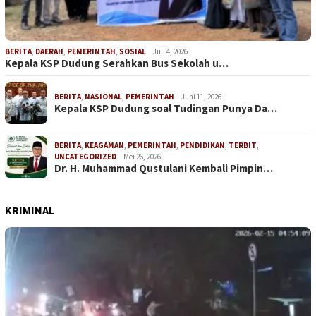
BERITA
,
DAERAH
,
PEMERINTAH
,
SOSIAL
Juli 4, 2026
Kepala KSP Dudung Serahkan Bus Sekolah u…
BERITA
,
NASIONAL
,
PEMERINTAH
Juni 11, 2026
Kepala KSP Dudung soal Tudingan Punya Da…
BERITA
,
KEAGAMAN
,
PEMERINTAH
,
PENDIDIKAN
,
TERBIT
,
UNCATEGORIZED
Mei 26, 2026
Dr. H. Muhammad Qustulani Kembali Pimpin…
KRIMINAL