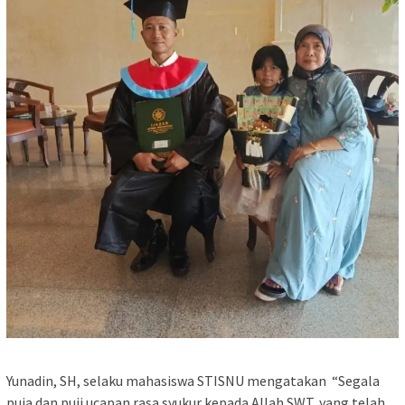
Yunadin, SH, selaku mahasiswa STISNU mengatakan “Segala
puja dan puji ucapan rasa syukur kepada Allah SWT, yang telah