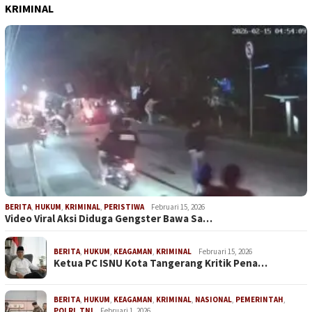
KRIMINAL
BERITA
,
HUKUM
,
KRIMINAL
,
PERISTIWA
Februari 15, 2026
Video Viral Aksi Diduga Gengster Bawa Sa…
BERITA
,
HUKUM
,
KEAGAMAN
,
KRIMINAL
Februari 15, 2026
Ketua PC ISNU Kota Tangerang Kritik Pena…
BERITA
,
HUKUM
,
KEAGAMAN
,
KRIMINAL
,
NASIONAL
,
PEMERINTAH
,
POLRI
,
TNI
Februari 1, 2026