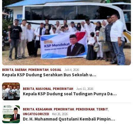
BERITA
,
DAERAH
,
PEMERINTAH
,
SOSIAL
Juli 4, 2026
Kepala KSP Dudung Serahkan Bus Sekolah u…
BERITA
,
NASIONAL
,
PEMERINTAH
Juni 11, 2026
Kepala KSP Dudung soal Tudingan Punya Da…
BERITA
,
KEAGAMAN
,
PEMERINTAH
,
PENDIDIKAN
,
TERBIT
,
UNCATEGORIZED
Mei 26, 2026
Dr. H. Muhammad Qustulani Kembali Pimpin…