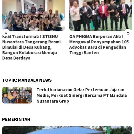
«
»
OA PHIGMA Berperan Aktif
DPD LPK RI DKI Jakarta
Mengawal Penyumpahan 105
Audiensi dengan Ketua Umum
Advokat Baru di Pengadilan
LPK RI Bahas Penguatan
Tinggi Banten
Sinergi Perlindungan
Konsumen di Era Digital
TOPIK:
MANDALA NEWS
Terbitharian.com Gelar Pertemuan Jajaran
Media, Perkuat Sinergi Bersama PT Mandala
Nusantara Grup
PEMERINTAH