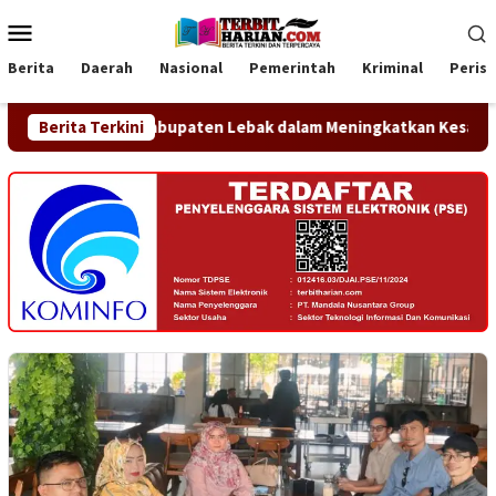
Loncat
Menu
ke
Mobile
konten
Berita
Daerah
Nasional
Pemerintah
Kriminal
Peris
erintah Kabupaten Lebak dalam Meningkatkan Kesadaran Hukum
Berita Terkini