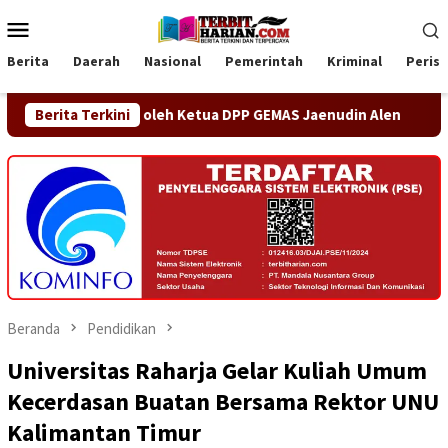
Loncat
Menu
ke
Mobile
konten
Berita
Daerah
Nasional
Pemerintah
Kriminal
Peris
an oleh Ketua DPP GEMAS Jaenudin Alen
Berita Terkini
OA PHIGMA Siap
Beranda
Pendidikan
Universitas Raharja Gelar Kuliah Umum
Kecerdasan Buatan Bersama Rektor UNU
Kalimantan Timur