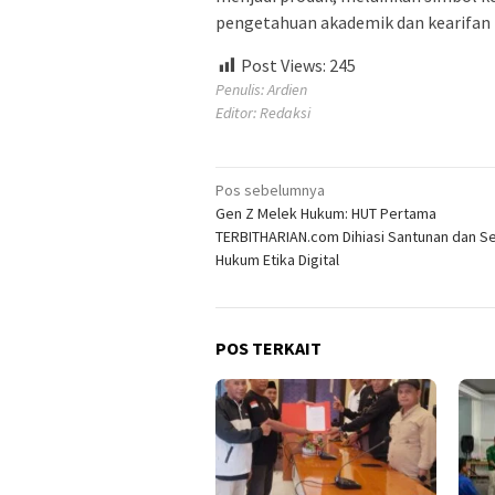
pengetahuan akademik dan kearifan 
Post Views:
245
Penulis: Ardien
Editor: Redaksi
Navigasi
Pos sebelumnya
Gen Z Melek Hukum: HUT Pertama
pos
TERBITHARIAN.com Dihiasi Santunan dan S
Hukum Etika Digital
POS TERKAIT