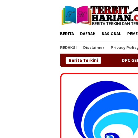
Loncat
ke
konten
BERITA
DAERAH
NASIONAL
PEME
REDAKSI
Disclaimer
Privacy Polic
Berita Terkini
DPC GEMAS Kecamatan Sindang