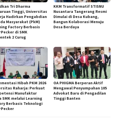
dkan Tri Dharma
KKM Transformatif STISNU
uruan Tinggi, Universitas
Nusantara Tangerang Resmi
rja Hadirkan Pengabdian
Dimulai di Desa Kubang,
da Masyarakat (PkM)
Bangun Kolaborasi Menuju
ning Factory Berbasis
Desa Berdaya
rPecker di SMK
entek 2 Curug
ementasi Hibah PKM 2026
OA PHIGMA Berperan Aktif
ersitas Raharja: Perkuat
Mengawal Penyumpahan 105
etensi Manufaktur
Advokat Baru di Pengadilan
a SMK melalui Learning
Tinggi Banten
ory Berbasis Teknologi
rPecker