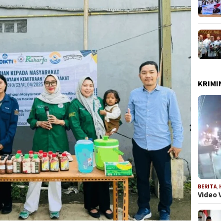
KRIMI
BERITA
,
Video 