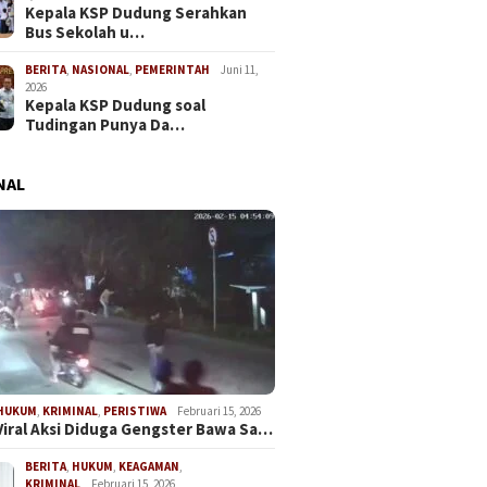
Kepala KSP Dudung Serahkan
Bus Sekolah u…
BERITA
,
NASIONAL
,
PEMERINTAH
Juni 11,
2026
Kepala KSP Dudung soal
Tudingan Punya Da…
NAL
HUKUM
,
KRIMINAL
,
PERISTIWA
Februari 15, 2026
Viral Aksi Diduga Gengster Bawa Sa…
BERITA
,
HUKUM
,
KEAGAMAN
,
KRIMINAL
Februari 15, 2026