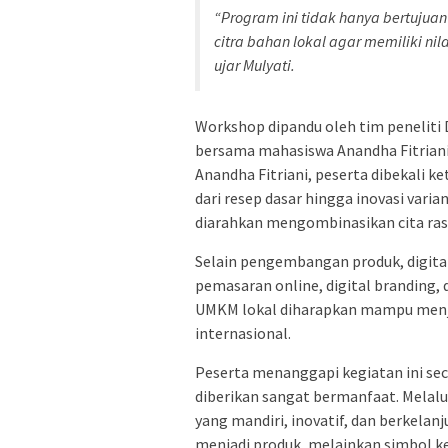
“Program ini tidak hanya bertuju
citra bahan lokal agar memiliki ni
ujar Mulyati.
Workshop dipandu oleh tim peneliti De
bersama mahasiswa Anandha Fitriani 
Anandha Fitriani, peserta dibekali k
dari resep dasar hingga inovasi varia
diarahkan mengombinasikan cita ras
Selain pengembangan produk, digitali
pemasaran online, digital branding,
UMKM lokal diharapkan mampu menjan
internasional.
Peserta menanggapi kegiatan ini sec
diberikan sangat bermanfaat. Melalu
yang mandiri, inovatif, dan berkelan
menjadi produk, melainkan simbol k