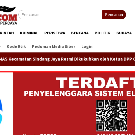
Pencarian
RINTAH
KRIMINAL
PERISTIWA
BENCANA
POLITIK
BUDAYA
y
Kode Etik
Pedoman Media Siber
Login
 Jaya Resmi Dikukuhkan oleh Ketua DPP GEMAS Jaenudin Alen