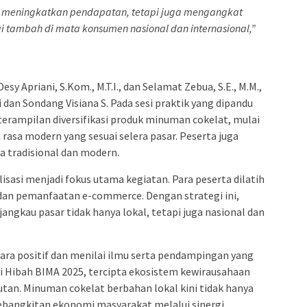
an meningkatkan pendapatan, tetapi juga mengangkat
lai tambah di mata konsumen nasional dan internasional,”
sy Apriani, S.Kom., M.T.I., dan Selamat Zebua, S.E., M.M.,
dan Sondang Visiana S. Pada sesi praktik yang dipandu
eterampilan diversifikasi produk minuman cokelat, mulai
n rasa modern yang sesuai selera pasar. Peserta juga
a tradisional dan modern.
sasi menjadi fokus utama kegiatan. Para peserta dilatih
 dan pemanfaatan e-commerce. Dengan strategi ini,
gkau pasar tidak hanya lokal, tetapi juga nasional dan
ara positif dan menilai ilmu serta pendampingan yang
i Hibah BIMA 2025, tercipta ekosistem kewirausahaan
jutan. Minuman cokelat berbahan lokal kini tidak hanya
ebangkitan ekonomi masyarakat melalui sinergi