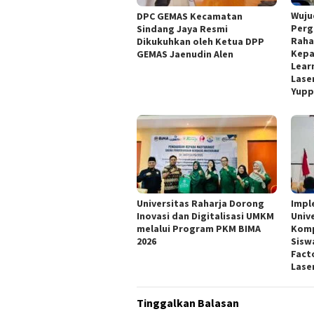
Wuju
DPC GEMAS Kecamatan
Perg
Sindang Jaya Resmi
Raha
Dikukuhkan oleh Ketua DPP
Kepa
GEMAS Jaenudin Alen
Lear
Lase
Yupp
Universitas Raharja Dorong
Impl
Inovasi dan Digitalisasi UMKM
Univ
melalui Program PKM BIMA
Komp
2026
Sisw
Fact
Lase
Tinggalkan Balasan