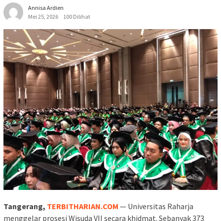
Annisa Ardien
Mei 25, 2026
100 Dilihat
Tangerang,
TERBITHARIAN.COM
— Universitas Raharja
menggelar prosesi Wisuda VII secara khidmat. Sebanyak 373