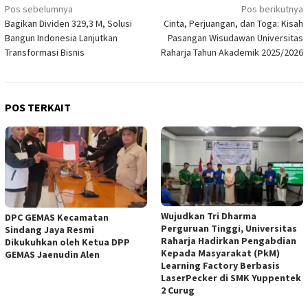
Navigasi
Pos sebelumnya
Pos berikutnya
Bagikan Dividen 329,3 M, Solusi
Cinta, Perjuangan, dan Toga: Kisah
pos
Bangun Indonesia Lanjutkan
Pasangan Wisudawan Universitas
Transformasi Bisnis
Raharja Tahun Akademik 2025/2026
POS TERKAIT
Wujudkan Tri Dharma
DPC GEMAS Kecamatan
Perguruan Tinggi, Universitas
Sindang Jaya Resmi
Raharja Hadirkan Pengabdian
Dikukuhkan oleh Ketua DPP
Kepada Masyarakat (PkM)
GEMAS Jaenudin Alen
Learning Factory Berbasis
LaserPecker di SMK Yuppentek
2 Curug