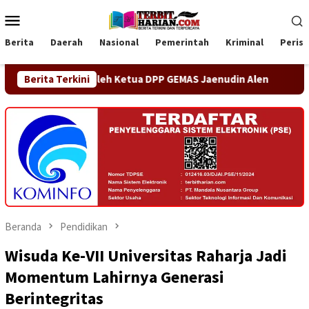
Loncat
Menu
ke
Mobile
konten
Berita
Daerah
Nasional
Pemerintah
Kriminal
Peris
leh Ketua DPP GEMAS Jaenudin Alen
Berita Terkini
OA PHIGMA Siap Be
Beranda
Pendidikan
Wisuda Ke-VII Universitas Raharja Jadi
Momentum Lahirnya Generasi
Berintegritas