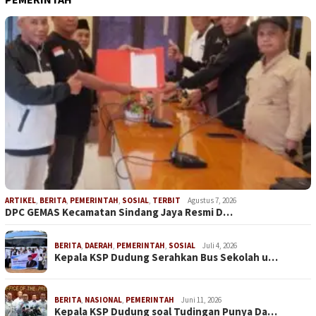
ARTIKEL
,
BERITA
,
PEMERINTAH
,
SOSIAL
,
TERBIT
Agustus 7, 2026
DPC GEMAS Kecamatan Sindang Jaya Resmi D…
BERITA
,
DAERAH
,
PEMERINTAH
,
SOSIAL
Juli 4, 2026
Kepala KSP Dudung Serahkan Bus Sekolah u…
BERITA
,
NASIONAL
,
PEMERINTAH
Juni 11, 2026
Kepala KSP Dudung soal Tudingan Punya Da…