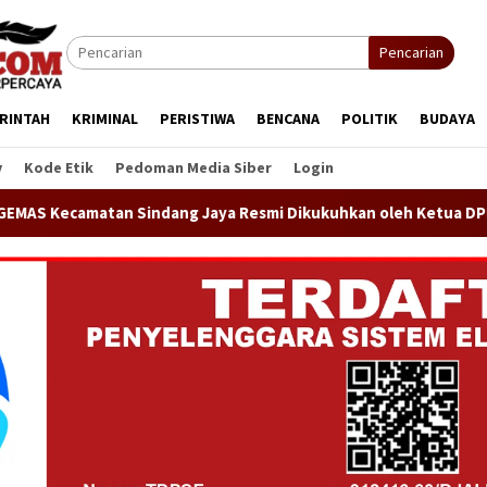
Pencarian
RINTAH
KRIMINAL
PERISTIWA
BENCANA
POLITIK
BUDAYA
y
Kode Etik
Pedoman Media Siber
Login
 Resmi Dikukuhkan oleh Ketua DPP GEMAS Jaenudin Alen