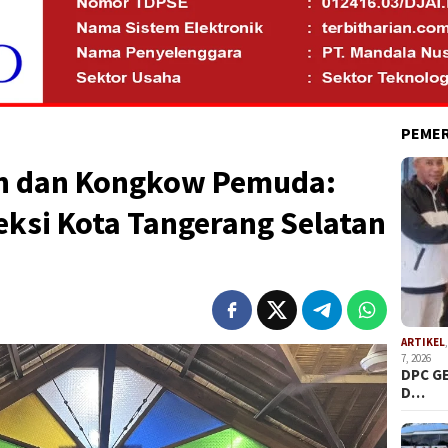
PEME
n dan Kongkow Pemuda:
eksi Kota Tangerang Selatan
ARTIKEL
7, 2026
DPC G
D…