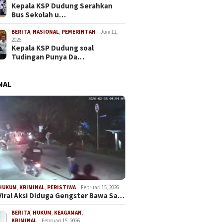
Kepala KSP Dudung Serahkan
Bus Sekolah u…
BERITA
,
NASIONAL
,
PEMERINTAH
Juni 11,
2026
Kepala KSP Dudung soal
Tudingan Punya Da…
NAL
HUKUM
,
KRIMINAL
,
PERISTIWA
Februari 15, 2026
Viral Aksi Diduga Gengster Bawa Sa…
BERITA
,
HUKUM
,
KEAGAMAN
,
KRIMINAL
Februari 15, 2026