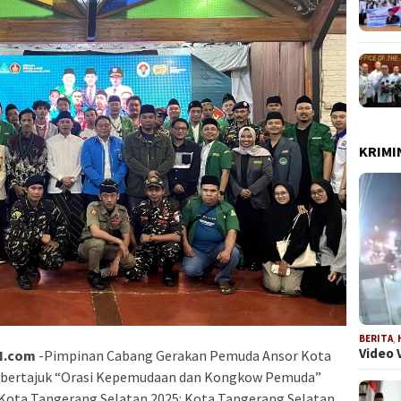
KRIMI
BERITA
,
Video 
N.com
-Pimpinan Cabang Gerakan Pemuda Ansor Kota
 bertajuk “Orasi Kepemudaan dan Kongkow Pemuda”
 Kota Tangerang Selatan 2025: Kota Tangerang Selatan