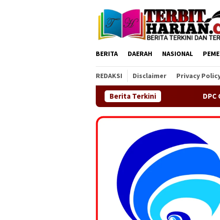
Loncat
ke
konten
BERITA
DAERAH
NASIONAL
PEME
REDAKSI
Disclaimer
Privacy Polic
DPC GEMAS Kecamatan Sindang Jaya
Berita Terkini