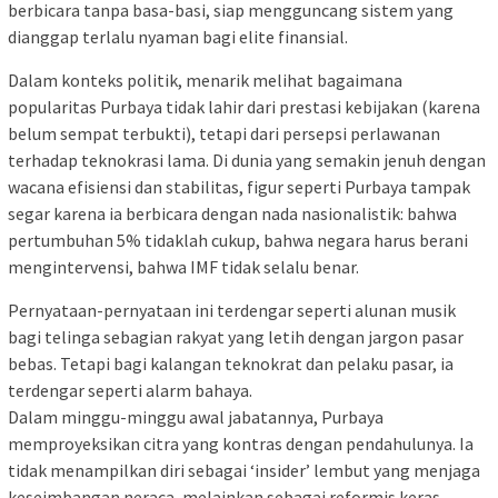
berbicara tanpa basa-basi, siap mengguncang sistem yang
dianggap terlalu nyaman bagi elite finansial.
Dalam konteks politik, menarik melihat bagaimana
popularitas Purbaya tidak lahir dari prestasi kebijakan (karena
belum sempat terbukti), tetapi dari persepsi perlawanan
terhadap teknokrasi lama. Di dunia yang semakin jenuh dengan
wacana efisiensi dan stabilitas, figur seperti Purbaya tampak
segar karena ia berbicara dengan nada nasionalistik: bahwa
pertumbuhan 5% tidaklah cukup, bahwa negara harus berani
mengintervensi, bahwa IMF tidak selalu benar.
Pernyataan-pernyataan ini terdengar seperti alunan musik
bagi telinga sebagian rakyat yang letih dengan jargon pasar
bebas. Tetapi bagi kalangan teknokrat dan pelaku pasar, ia
terdengar seperti alarm bahaya.
Dalam minggu-minggu awal jabatannya, Purbaya
memproyeksikan citra yang kontras dengan pendahulunya. Ia
tidak menampilkan diri sebagai ‘insider’ lembut yang menjaga
keseimbangan neraca, melainkan sebagai reformis keras