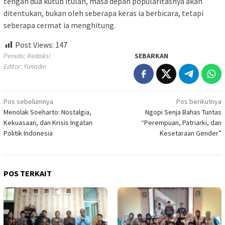
tengah dua kutub itulah, masa depan popularitasnya akan
ditentukan, bukan oleh seberapa keras ia berbicara, tetapi
seberapa cermat ia menghitung.
Post Views:
147
Penulis: Redaksi
SEBARKAN
Editor: Yunadin
Navigasi
Pos sebelumnya
Pos berikutnya
Menolak Soeharto: Nostalgia,
Ngopi Senja Bahas Tuntas
pos
Kekuasaan, dan Krisis Ingatan
“Perempuan, Patriarki, dan
Politik Indonesia
Kesetaraan Gender”
POS TERKAIT