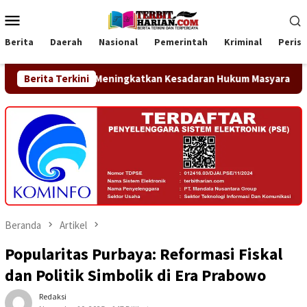
Loncat
Menu
ke
Mobile
konten
Berita
Daerah
Nasional
Pemerintah
Kriminal
Peris
ningkatkan Kesadaran Hukum Masyarakat
Berita Terkini
Wujudkan Tri D
Beranda
Artikel
Popularitas Purbaya: Reformasi Fiskal
dan Politik Simbolik di Era Prabowo
Redaksi