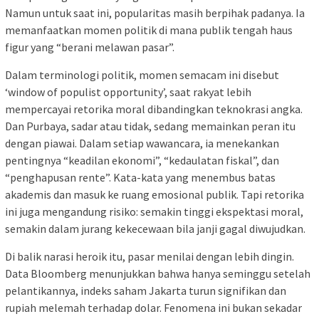
Namun untuk saat ini, popularitas masih berpihak padanya. Ia
memanfaatkan momen politik di mana publik tengah haus
figur yang “berani melawan pasar”.
Dalam terminologi politik, momen semacam ini disebut
‘window of populist opportunity’, saat rakyat lebih
mempercayai retorika moral dibandingkan teknokrasi angka.
Dan Purbaya, sadar atau tidak, sedang memainkan peran itu
dengan piawai. Dalam setiap wawancara, ia menekankan
pentingnya “keadilan ekonomi”, “kedaulatan fiskal”, dan
“penghapusan rente”. Kata-kata yang menembus batas
akademis dan masuk ke ruang emosional publik. Tapi retorika
ini juga mengandung risiko: semakin tinggi ekspektasi moral,
semakin dalam jurang kekecewaan bila janji gagal diwujudkan.
Di balik narasi heroik itu, pasar menilai dengan lebih dingin.
Data Bloomberg menunjukkan bahwa hanya seminggu setelah
pelantikannya, indeks saham Jakarta turun signifikan dan
rupiah melemah terhadap dolar. Fenomena ini bukan sekadar