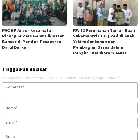
PAC GP Ansor Kecamatan
RW 12 Perumahan Taman Buah
Pinang Sukses Gelar Diklatsar
Sukamantri (TBS) Peduli Anak
Banser di Pondok Pesantren
Yatim: Santunan dan
Darul Barkah
Pembagian Beras dalam
Rangka 10 Muharam 1448 H
Tinggalkan Balasan
Alamat email Anda tidak akan dipublikasikan.
Ruas yang wajib ditandai
*