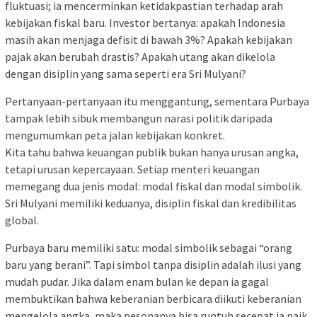
fluktuasi; ia mencerminkan ketidakpastian terhadap arah
kebijakan fiskal baru. Investor bertanya: apakah Indonesia
masih akan menjaga defisit di bawah 3%? Apakah kebijakan
pajak akan berubah drastis? Apakah utang akan dikelola
dengan disiplin yang sama seperti era Sri Mulyani?
Pertanyaan-pertanyaan itu menggantung, sementara Purbaya
tampak lebih sibuk membangun narasi politik daripada
mengumumkan peta jalan kebijakan konkret.
Kita tahu bahwa keuangan publik bukan hanya urusan angka,
tetapi urusan kepercayaan. Setiap menteri keuangan
memegang dua jenis modal: modal fiskal dan modal simbolik.
Sri Mulyani memiliki keduanya, disiplin fiskal dan kredibilitas
global.
Purbaya baru memiliki satu: modal simbolik sebagai “orang
baru yang berani”. Tapi simbol tanpa disiplin adalah ilusi yang
mudah pudar. Jika dalam enam bulan ke depan ia gagal
membuktikan bahwa keberanian berbicara diikuti keberanian
mengelola angka, maka pesonanya bisa runtuh secepat ia naik.