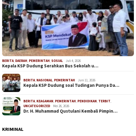
BERITA
,
DAERAH
,
PEMERINTAH
,
SOSIAL
Juli 4, 2026
Kepala KSP Dudung Serahkan Bus Sekolah u…
BERITA
,
NASIONAL
,
PEMERINTAH
Juni 11, 2026
Kepala KSP Dudung soal Tudingan Punya Da…
BERITA
,
KEAGAMAN
,
PEMERINTAH
,
PENDIDIKAN
,
TERBIT
,
UNCATEGORIZED
Mei 26, 2026
Dr. H. Muhammad Qustulani Kembali Pimpin…
KRIMINAL