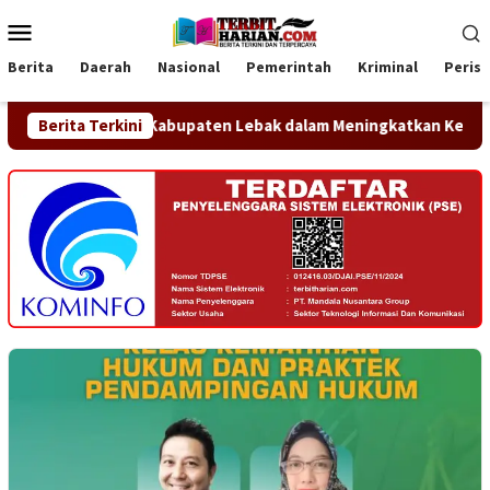
Loncat
Menu
ke
Mobile
konten
Berita
Daerah
Nasional
Pemerintah
Kriminal
Peris
 Pemerintah Kabupaten Lebak dalam Meningkatkan Kesadaran Hu
Berita Terkini