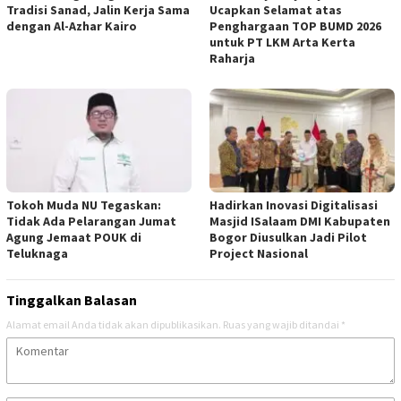
Tradisi Sanad, Jalin Kerja Sama
Ucapkan Selamat atas
dengan Al-Azhar Kairo
Penghargaan TOP BUMD 2026
untuk PT LKM Arta Kerta
Raharja
Tokoh Muda NU Tegaskan:
Hadirkan Inovasi Digitalisasi
Tidak Ada Pelarangan Jumat
Masjid ISalaam DMI Kabupaten
Agung Jemaat POUK di
Bogor Diusulkan Jadi Pilot
Teluknaga
Project Nasional
Tinggalkan Balasan
Alamat email Anda tidak akan dipublikasikan.
Ruas yang wajib ditandai
*