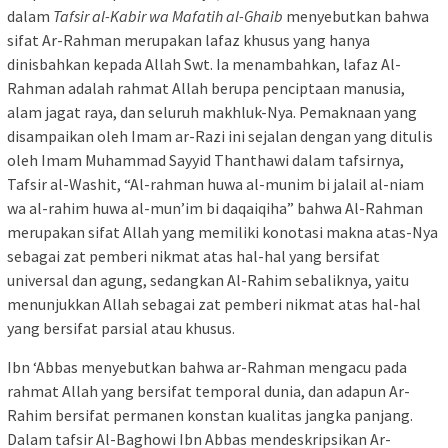
dalam
Tafsir al-Kabir wa Mafatih al-Ghaib
menyebutkan bahwa
sifat Ar-Rahman merupakan lafaz khusus yang hanya
dinisbahkan kepada Allah Swt. Ia menambahkan, lafaz Al-
Rahman adalah rahmat Allah berupa penciptaan manusia,
alam jagat raya, dan seluruh makhluk-Nya. Pemaknaan yang
disampaikan oleh Imam ar-Razi ini sejalan dengan yang ditulis
oleh Imam Muhammad Sayyid Thanthawi dalam tafsirnya,
Tafsir al-Washit, “Al-rahman huwa al-munim bi jalail al-niam
wa al-rahim huwa al-mun’im bi daqaiqiha” bahwa Al-Rahman
merupakan sifat Allah yang memiliki konotasi makna atas-Nya
sebagai zat pemberi nikmat atas hal-hal yang bersifat
universal dan agung, sedangkan Al-Rahim sebaliknya, yaitu
menunjukkan Allah sebagai zat pemberi nikmat atas hal-hal
yang bersifat parsial atau khusus.
Ibn ‘Abbas menyebutkan bahwa ar-Rahman mengacu pada
rahmat Allah yang bersifat temporal dunia, dan adapun Ar-
Rahim bersifat permanen konstan kualitas jangka panjang.
Dalam tafsir Al-Baghowi Ibn Abbas mendeskripsikan Ar-