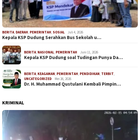
BERITA
,
DAERAH
,
PEMERINTAH
,
SOSIAL
Juli 4, 2026
Kepala KSP Dudung Serahkan Bus Sekolah u…
BERITA
,
NASIONAL
,
PEMERINTAH
Juni 11, 2026
Kepala KSP Dudung soal Tudingan Punya Da…
BERITA
,
KEAGAMAN
,
PEMERINTAH
,
PENDIDIKAN
,
TERBIT
,
UNCATEGORIZED
Mei 26, 2026
Dr. H. Muhammad Qustulani Kembali Pimpin…
KRIMINAL