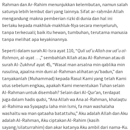
Rahman dan Ar-Rahim menunjukkan kelembutan, namun salah
satunya lebih lembut dari yang lainnya. Sifat ar-raḥmān Allah
mengandung makna pemberian rizki di dunia dan hal ini
berlaku kepada makhluk-makhluk-Nya secara menyeluruh,
tanpa terkecuali; baik itu hewan, tumbuhan, terutama manusia
tanpa melihat apa keyakinannya.
Seperti dalam surah Al-Isra ayat 110, “
Quli ud’u Allah aw ud’u al-
Rahman
, al-ayat …,” sembahlah Allah atau Al-Rahman atau di
surah Al-Zukhruf ayat 45, “Wasal man arsalna min qablika min
rusulina, ajaalna min duni al-Rahman alihatan yu’badun,” dan
tanyakanlah (Muhammad) kepada Rasul Kami yang telah Kami
utus sebelum engkau, apakah Kami menentukan Tuhan selain
Al-Rahman untuk disembah? Selain dari Al-Qur’an, terdapat
juga dalam hadis qudsi, “Ana Allah wa Ana al-Rahman, khalaqtu
al-Rahima wa Syaqaqtu laha min Ismi, fa man washalaha
washaltu wa man qataaha batattuhu,” Aku adalah Allah dan Aku
adalah Al-Rahman, Aku ciptakan Al-Rahim (kasih
sayang/silaturrahim) dan akar katanya Aku ambil dari nama-Ku.