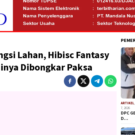
PEME
ngsi Lahan, Hibisc Fantasy
inya Dibongkar Paksa
ARTIKEL
7, 2026
DPC G
D…