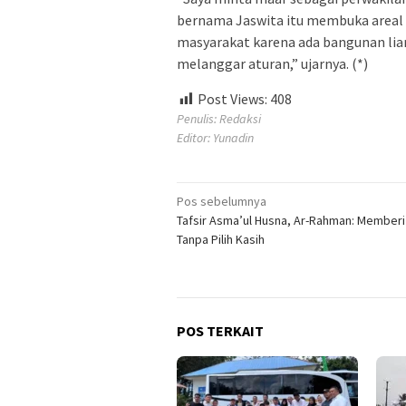
bernama Jaswita itu membuka areal w
masyarakat karena ada bangunan lia
melanggar aturan,” ujarnya. (*)
Post Views:
408
Penulis: Redaksi
Editor: Yunadin
Navigasi
Pos sebelumnya
Tafsir Asma’ul Husna, Ar-Rahman: Memberi
pos
Tanpa Pilih Kasih
POS TERKAIT