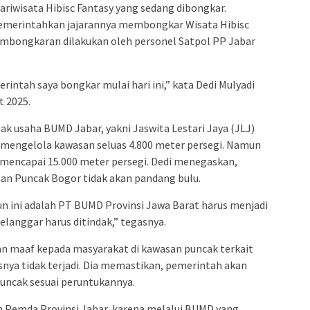
ariwisata Hibisc Fantasy yang sedang dibongkar.
memerintahkan jajarannya membongkar Wisata Hibisc
embongkaran dilakukan oleh personel Satpol PP Jabar
rintah saya bongkar mulai hari ini,” kata Dedi Mulyadi
t 2025.
ak usaha BUMD Jabar, yakni Jaswita Lestari Jaya (JLJ)
mengelola kawasan seluas 4.800 meter persegi. Namun
s mencapai 15.000 meter persegi. Dedi menegaskan,
asan Puncak Bogor tidak akan pandang bulu.
n ini adalah PT BUMD Provinsi Jawa Barat harus menjadi
langgar harus ditindak,” tegasnya.
 maaf kepada masyarakat di kawasan puncak terkait
snya tidak terjadi. Dia memastikan, pemerintah akan
ncak sesuai peruntukannya.
n Pemda Provinsi Jabar, karena melalui BUMD yang