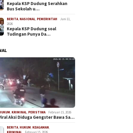
Kepala KSP Dudung Serahkan
Bus Sekolah u…
BERITA
,
NASIONAL
,
PEMERINTAH
Juni 11,
2026
Kepala KSP Dudung soal
Tudingan Punya Da…
NAL
HUKUM
,
KRIMINAL
,
PERISTIWA
Februari 15, 2026
Viral Aksi Diduga Gengster Bawa Sa…
BERITA
,
HUKUM
,
KEAGAMAN
,
KRIMINAL
Februari 15, 2026