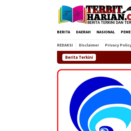
Loncat
ke
konten
BERITA
DAERAH
NASIONAL
PEME
REDAKSI
Disclaimer
Privacy Polic
Berita Terkini
DPC GEMAS Kecamatan Sin