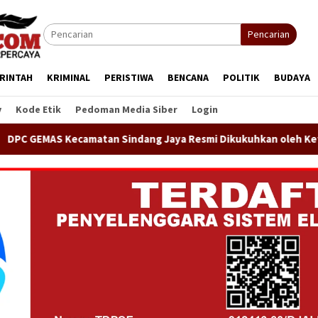
Pencarian
RINTAH
KRIMINAL
PERISTIWA
BENCANA
POLITIK
BUDAYA
y
Kode Etik
Pedoman Media Siber
Login
dang Jaya Resmi Dikukuhkan oleh Ketua DPP GEMAS Jaenudin A