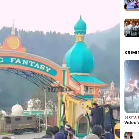
KRIMI
BERITA
,
Video 