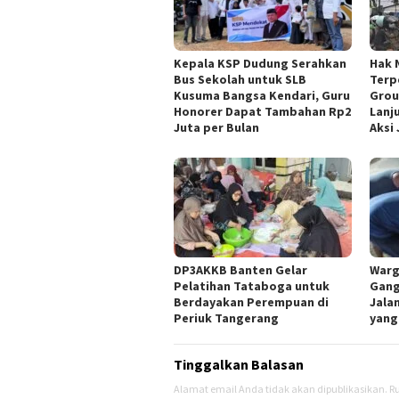
Kepala KSP Dudung Serahkan
Hak 
Bus Sekolah untuk SLB
Terp
Kusuma Bangsa Kendari, Guru
Grou
Honorer Dapat Tambahan Rp2
Lanj
Juta per Bulan
Aksi J
DP3AKKB Banten Gelar
Warg
Pelatihan Tataboga untuk
Gang
Berdayakan Perempuan di
Jala
Periuk Tangerang
yang
Tinggalkan Balasan
Alamat email Anda tidak akan dipublikasikan.
Ru