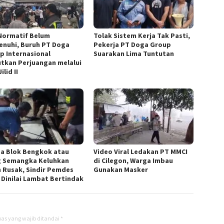
Normatif Belum
Tolak Sistem Kerja Tak Pasti,
enuhi, Buruh PT Doga
Pekerja PT Doga Group
p Internasional
Suarakan Lima Tuntutan
utkan Perjuangan melalui
ilid II
a Blok Bengkok atau
Video Viral Ledakan PT MMCI
 Semangka Keluhkan
di Cilegon, Warga Imbau
n Rusak, Sindir Pemdes
Gunakan Masker
 Dinilai Lambat Bertindak
as yang wajib ditandai
*