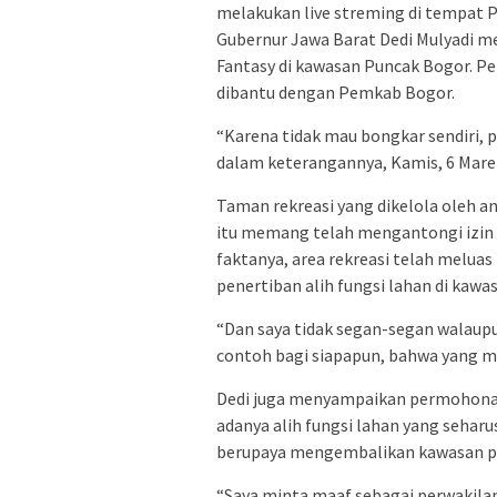
melakukan live streming di tempat P
Gubernur Jawa Barat Dedi Mulyadi 
Fantasy di kawasan Puncak Bogor. P
dibantu dengan Pemkab Bogor.
“Karena tidak mau bongkar sendiri, pe
dalam keterangannya, Kamis, 6 Mare
Taman rekreasi yang dikelola oleh an
itu memang telah mengantongi izin 
faktanya, area rekreasi telah melua
penertiban alih fungsi lahan di kaw
“Dan saya tidak segan-segan walaupu
contoh bagi siapapun, bahwa yang me
Dedi juga menyampaikan permohonan
adanya alih fungsi lahan yang seharu
berupaya mengembalikan kawasan pu
“Saya minta maaf sebagai perwakila