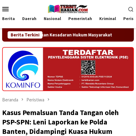
Loncat
Menu
ke
Mobile
konten
Berita
Daerah
Nasional
Pemerintah
Kriminal
Peris
ngkatkan Kesadaran Hukum Masyarakat
Berita Terkini
Wujudkan Tri Dha
Beranda
Peristiwa
Kasus Pemalsuan Tanda Tangan oleh
PSP-SPN: Leni Laporkan ke Polda
Banten, Didampingi Kuasa Hukum